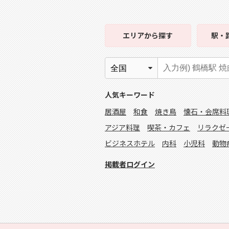
エリア
から探す
駅・
人気キーワード
居酒屋
和食
焼き鳥
懐石・会席料
アジア料理
喫茶・カフェ
リラクゼ
ビジネスホテル
内科
小児科
動物
掲載者ログイン