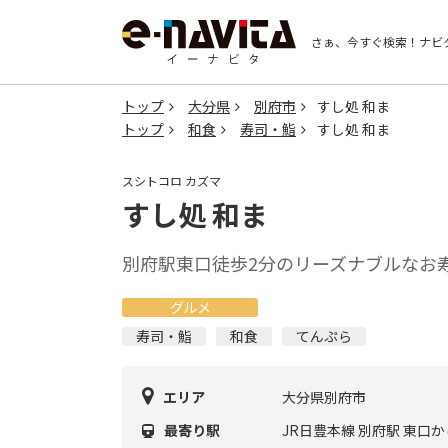
さぁ、今すぐ検索！
ナビ
トップ
大分県
別府市
すし処 和ま
トップ
和食
寿司・鮨
すし処 和ま
スシトコロ カズマ
すし処 和ま
別府駅東口徒歩2分のリーズナブルなお
グルメ
寿司・鮨
和食
てんぷら
エリア
大分県別府市
最寄り駅
JR日豊本線 別府駅 東口