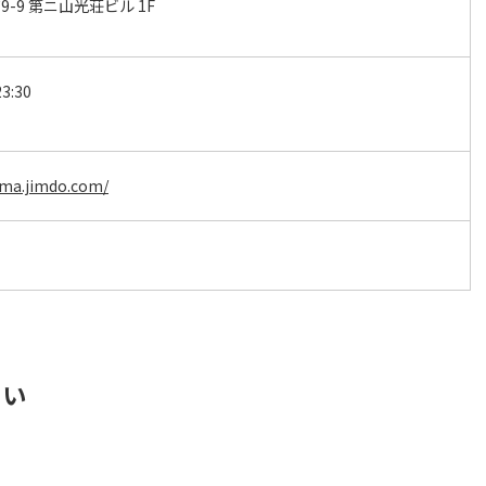
-9 第ニ山光荘ビル 1F
3:30
uma.jimdo.com/
さい