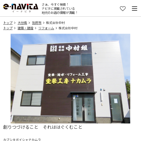
さぁ、今すぐ検索！
ナビタに掲載されている
地元のお店の情報が満載！
トップ
大分県
別府市
株式会社中村
トップ
建築・建設
リフォーム
株式会社中村
創りつづけること それははぐくむこと
カブシキガイシャナカムラ