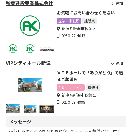
秋葉建設興業株式会社
追加
お気軽にお問い合わせください
企業・事務所
建設業
新潟県新潟市秋葉区
0250-22-4043
VIPシティホール新津
追加
ＶＩＰホールで「ありがとう」で送
るご葬儀を
生活・サービス
葬儀社
新潟県新潟市秋葉区
0250-23-4999
メッセージ
～慈しみのこころをかたちに代えて・・・～ 葬儀とは、亡く