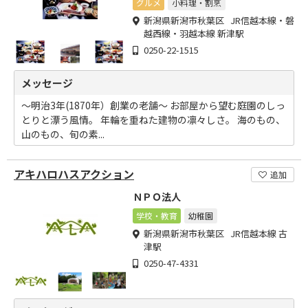
グルメ
小料理・割烹
新潟県新潟市秋葉区 JR信越本線・磐
越西線・羽越本線 新津駅
0250-22-1515
メッセージ
～明治3年(1870年）創業の老舗～ お部屋から望む庭園のしっ
とりと漂う風情。 年輪を重ねた建物の凛々しさ。 海のもの、
山のもの、旬の素...
アキハロハスアクション
追加
ＮＰＯ法人
学校・教育
幼稚園
新潟県新潟市秋葉区 JR信越本線 古
津駅
0250-47-4331