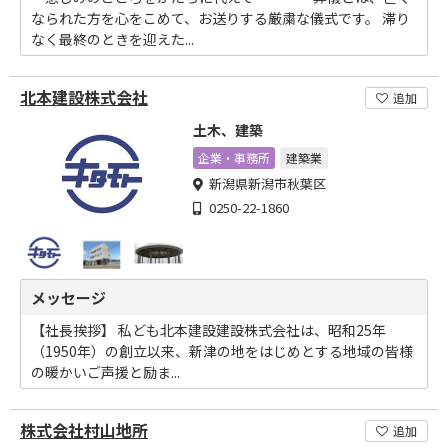
なられた方を心をこめて、お送りする厳粛な儀式です。 滞り
なく最終のときを迎えた...
北本建設株式会社
追加
土木、建築
企業・事務所
建築業
新潟県新潟市秋葉区
0250-22-1860
メッセージ
【社長挨拶】 私ども北本建設建設株式会社は、昭和25年
（1950年）の創立以来、新津の地をはじめとする地域の皆様
の暖かいご声援と励ま...
株式会社村山地所
追加