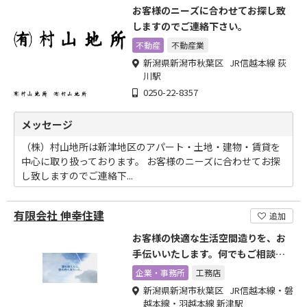
お客様のニーズに合わせてお探し致
しますのでご連絡下さい。
不動産
不動産業
新潟県新潟市秋葉区 JR信越本線 荻
川駅
0250-22-8357
メッセージ
（株）村山地所は新津地区のアパート・土地・建物・賃貸を
中心に取り扱っております。 お客様のニーズに合わせてお探
し致しますのでご連絡下...
有限会社 伸幸住建
追加
お客様の快適な生活空間造りを、お
手伝いいたします。何でもご相談く
ださい。
企業・事務所
工務店
新潟県新潟市秋葉区 JR信越本線・磐
越本線・羽越本線 新津駅