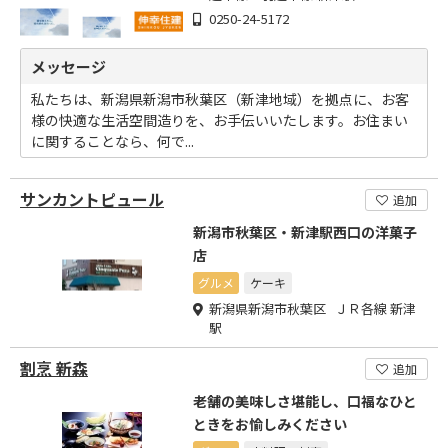
0250-24-5172
メッセージ
私たちは、新潟県新潟市秋葉区（新津地域）を拠点に、お客
様の快適な生活空間造りを、お手伝いいたします。お住まい
に関することなら、何で...
サンカントピュール
追加
新潟市秋葉区・新津駅西口の洋菓子
店
グルメ
ケーキ
新潟県新潟市秋葉区 ＪＲ各線 新津
駅
割烹 新森
追加
老舗の美味しさ堪能し、口福なひと
ときをお愉しみください