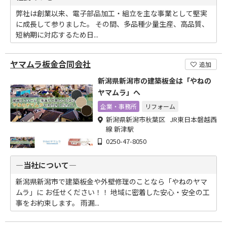
弊社は創業以来、電子部品加工・組立を主な事業として堅実
に成長して参りました。 その間、多品種少量生産、高品質、
短納期に対応するため日...
ヤマムラ板金合同会社
追加
新潟県新潟市の建築板金は「やねの
ヤマムラ」へ
企業・事務所
リフォーム
新潟県新潟市秋葉区 JR東日本磐越西
線 新津駅
0250-47-8050
―当社について―
新潟県新潟市で建築板金や外壁修理のことなら「やねのヤマ
ムラ」に お任せください！！ 地域に密着した安心・安全の工
事をお約束します。 雨漏...