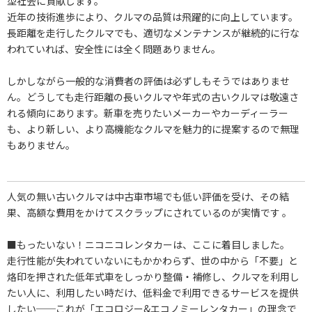
型社会に貢献します。
近年の技術進歩により、クルマの品質は飛躍的に向上しています。
長距離を走行したクルマでも、適切なメンテナンスが継続的に行な
われていれば、安全性には全く問題ありません。
しかしながら一般的な消費者の評価は必ずしもそうではありませ
ん。どうしても走行距離の長いクルマや年式の古いクルマは敬遠さ
れる傾向にあります。新車を売りたいメーカーやカーディーラー
も、より新しい、より高機能なクルマを魅力的に提案するので無理
もありません。
人気の無い古いクルマは中古車市場でも低い評価を受け、その結
果、高額な費用をかけてスクラップにされているのが実情です 。
■もったいない！ニコニコレンタカーは、ここに着目しました。
走行性能が失われていないにもかかわらず、世の中から「不要」と
烙印を押された低年式車をしっかり整備・補修し、クルマを利用し
たい人に、利用したい時だけ、低料金で利用できるサービスを提供
したい──これが「エコロジー&エコノミーレンタカー」の理念で