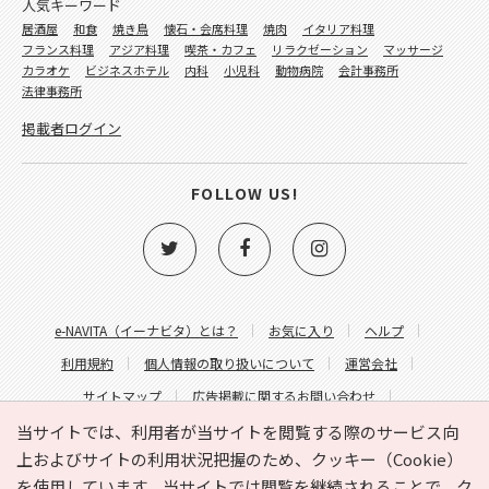
人気キーワード
居酒屋
和食
焼き鳥
懐石・会席料理
焼肉
イタリア料理
フランス料理
アジア料理
喫茶・カフェ
リラクゼーション
マッサージ
カラオケ
ビジネスホテル
内科
小児科
動物病院
会計事務所
法律事務所
掲載者ログイン
FOLLOW US!
e-NAVITA（イーナビタ）とは？
お気に入り
ヘルプ
利用規約
個人情報の取り扱いについて
運営会社
サイトマップ
広告掲載に関するお問い合わせ
サイトの内容に関するお問い合わせ
当サイトでは、利用者が当サイトを閲覧する際のサービス向
上およびサイトの利用状況把握のため、クッキー（Cookie）
を使用しています。当サイトでは閲覧を継続されることで、ク