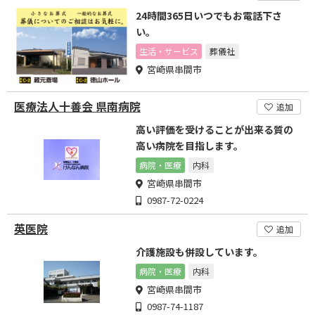
24時間365日いつでもお電話下さ
い。
生活・サービス
葬儀社
宮崎県串間市
医療法人十善会 県南病院
追加
高い評価を受けることが出来る質の
高い病院を目指します。
病院・医療
内科
宮崎県串間市
0987-72-0224
英医院
追加
介護施設も併設しています。
病院・医療
内科
宮崎県串間市
0987-74-1187