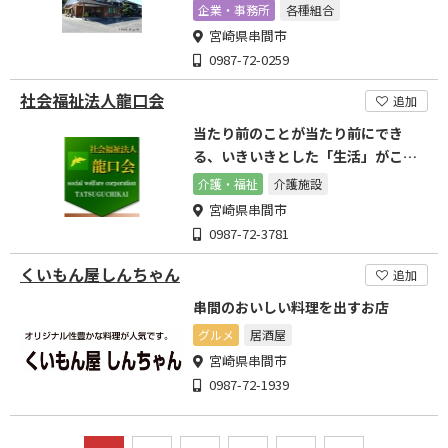
ワークを目指します
企業・事務所
各種組合
宮崎県串間市
0987-72-0259
社会福祉法人龍口会
追加
当たり前のことが当たり前にでき
る、いきいきとした「生活」がここ
にある
介護・福祉
介護施設
宮崎県串間市
0987-72-3781
くいもん屋しんちゃん
追加
串間のおいしい料理を出すお店
グルメ
居酒屋
宮崎県串間市
0987-72-1939