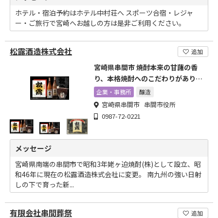
ホテル・宿泊予約はホテル中村荘へ スポーツ合宿・レジャ
ー・ご旅行で宮崎へお越しの方は是非ご利用ください。
松露酒造株式会社
追加
宮崎県串間市 焼酎本来の甘藷の香
り、本格焼酎へのこだわりがありま
す
企業・事務所
醸造
宮崎県串間市 串間市役所
0987-72-0221
メッセージ
宮崎県南端の串間市で昭和3年姥ヶ迫焼酎(株)として設立、昭
和46年に現在の松露酒造株式会社に変更。 南九州の強い日射
しの下で育った新...
有限会社串間葬祭
追加