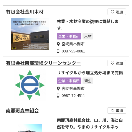
有限会社金川木材
追加
林業・木材産業の復興に貢献しま
す。
企業・事務所
木材
宮崎県串間市
0987-55-0081
有限会社南部環境クリーンセンター
追加
リサイクルから埋立処分場まで完備
企業・事務所
衛生
宮崎県串間市
0987-72-4511
南那珂森林組合
追加
南那珂森林組合は、山、川、海と自
然を守り。やまのリサイクルネット