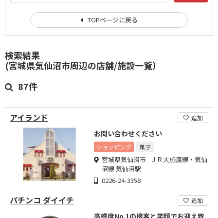
TOPページに戻る
検索結果
(宮城県気仙沼市周辺の店舗/施設一覧）
87件
アイランド
追加
お問い合わせください
ショッピング
菓子
宮城県気仙沼市 ＪＲ大船渡線・気仙
沼線 気仙沼駅
0226-24-3358
パチンコ ダイイチ
追加
高感度No.1の接客と笑顔でお迎え致