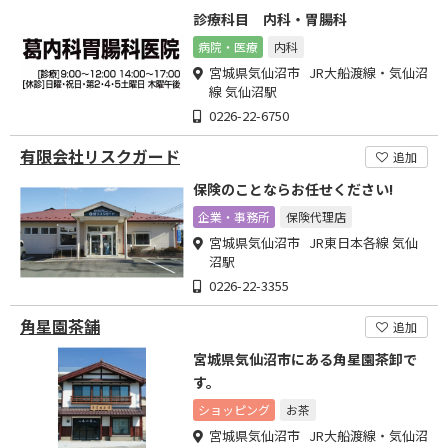
診療科目 内科・胃腸科
病院・医療
内科
宮城県気仙沼市 JR大船渡線・気仙沼
線 気仙沼駅
0226-22-6750
有限会社リスクガード
追加
保険のことならお任せください!
企業・事務所
保険代理店
宮城県気仙沼市 JR東日本各線 気仙
沼駅
0226-22-3355
角星園茶舗
追加
宮城県気仙沼市にある角星園茶卸で
す。
ショッピング
お茶
宮城県気仙沼市 JR大船渡線・気仙沼