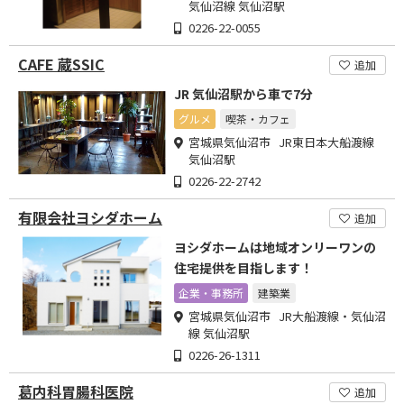
気仙沼線 気仙沼駅
0226-22-0055
CAFE 蔵SSIC
追加
JR 気仙沼駅から車で7分
グルメ
喫茶・カフェ
宮城県気仙沼市 JR東日本大船渡線
気仙沼駅
0226-22-2742
有限会社ヨシダホーム
追加
ヨシダホームは地域オンリーワンの
住宅提供を目指します！
企業・事務所
建築業
宮城県気仙沼市 JR大船渡線・気仙沼
線 気仙沼駅
0226-26-1311
葛内科胃腸科医院
追加