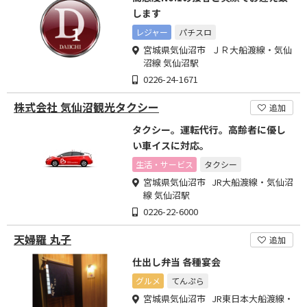
します
レジャー
パチスロ
宮城県気仙沼市 ＪＲ大船渡線・気仙
沼線 気仙沼駅
0226-24-1671
株式会社 気仙沼観光タクシー
追加
タクシー。運転代行。高齢者に優し
い車イスに対応。
生活・サービス
タクシー
宮城県気仙沼市 JR大船渡線・気仙沼
線 気仙沼駅
0226-22-6000
天婦羅 丸子
追加
仕出し弁当 各種宴会
グルメ
てんぷら
宮城県気仙沼市 JR東日本大船渡線・