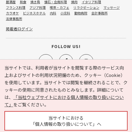
居酒屋
和食
焼き鳥
懐石・会席料理
焼肉
イタリア料理
フランス料理
アジア料理
喫茶・カフェ
リラクゼーション
マッサージ
カラオケ
ビジネスホテル
内科
小児科
動物病院
会計事務所
法律事務所
掲載者ログイン
FOLLOW US!
当サイトでは、利用者が当サイトを閲覧する際のサービス向
上およびサイトの利用状況把握のため、クッキー（Cookie）
を使用しています。当サイトでは閲覧を継続されることで、ク
e-NAVITA（イーナビタ）とは？
お気に入り
ヘルプ
ッキーの使用に同意されたものとみなします。詳細について
利用規約
個人情報の取り扱いについて
運営会社
は、
「当社ウェブサイトにおける個人情報の取り扱いについ
サイトマップ
広告掲載に関するお問い合わせ
て」
をご覧ください。
サイトの内容に関するお問い合わせ
当サイトにおける
「個人情報の取り扱いについて」へ