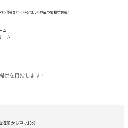
タに掲載されている
地元のお店の情報が満載！
ーム
ホーム
提供を目指します！
仙沼駅 から車で18分