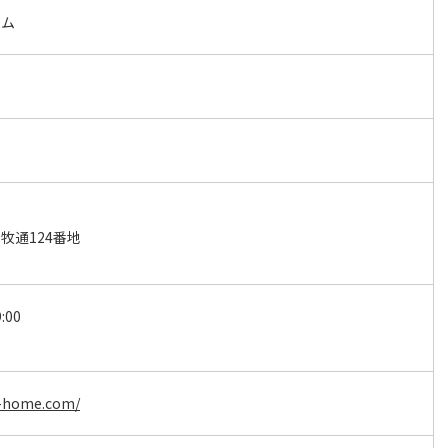
ーム
牧通124番地
:00
a-home.com/