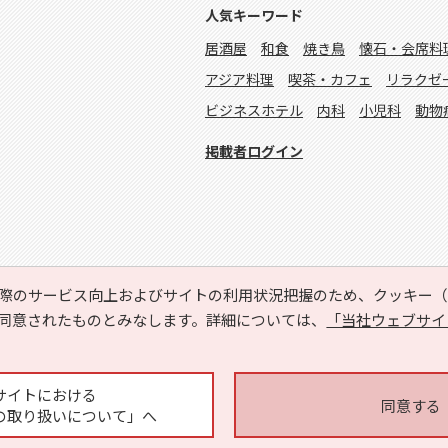
人気キーワード
居酒屋
和食
焼き鳥
懐石・会席料
アジア料理
喫茶・カフェ
リラクゼ
ビジネスホテル
内科
小児科
動物
掲載者ログイン
際のサービス向上およびサイトの利用状況把握のため、クッキー（C
同意されたものとみなします。詳細については、
「当社ウェブサイ
Copyright © HYOJITO.Co.,Ltd. All Rights Reserved.
サイトにおける
同意する
の取り扱いについて」へ