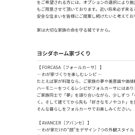
をご希望される方には、オプションの選択により施
もご用意させて頂いております。近い将来必ず来る
安全な住まいを皆様にご提案し続けたいと考えてお
家は大切な家族の命を守る城ですから。
ヨシダホーム家づくり
【 FORCASA［フォールカーサ］ 】
― わが家づくりを楽しむレシピ ―
たとえば家が料理なら、ご家族の夢や美意識や価値
ハーモニーをつくるレシピがフォルカーサにはあり
ご家族同士で「夢」を語り合いながら、少しずつ「
く。そして建ててから先も「好きなモノやコト」を
そんな暮らしをフォルカーサでお楽しみください。
【 AVANCER［アバンセ］ 】
― わが家だけの“顔”をデザイン 7つの外観スタイル