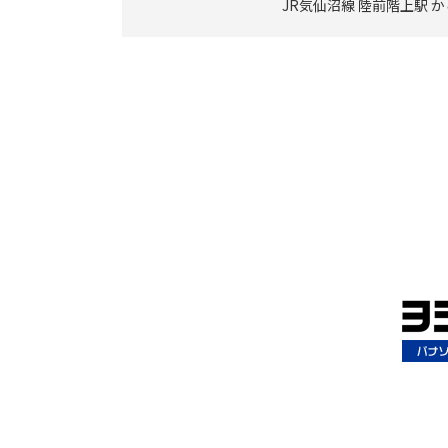
JR気仙沼線 陸前階上駅 