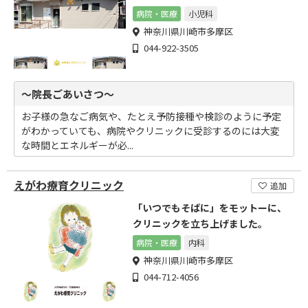
です
病院・医療
小児科
神奈川県川崎市多摩区
044-922-3505
～院長ごあいさつ～
お子様の急なご病気や、たとえ予防接種や検診のように予定
がわかっていても、病院やクリニックに受診するのには大変
な時間とエネルギーが必...
えがわ療育クリニック
追加
「いつでもそばに」をモットーに、
クリニックを立ち上げました。
病院・医療
内科
神奈川県川崎市多摩区
044-712-4056