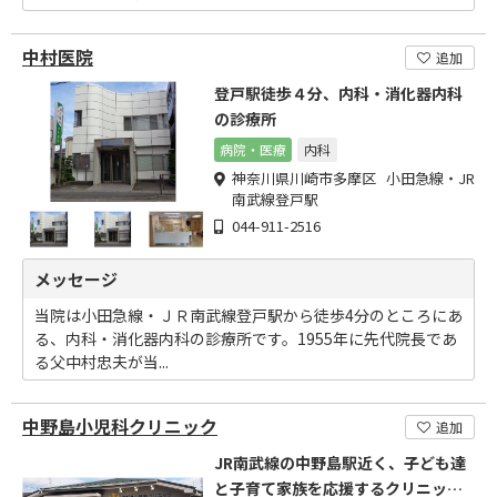
中村医院
追加
登戸駅徒歩４分、内科・消化器内科
の診療所
病院・医療
内科
神奈川県川崎市多摩区 小田急線・JR
南武線登戸駅
044-911-2516
メッセージ
当院は小田急線・ＪＲ南武線登戸駅から徒歩4分のところにあ
る、内科・消化器内科の診療所です。1955年に先代院長であ
る父中村忠夫が当...
中野島小児科クリニック
追加
JR南武線の中野島駅近く、子ども達
と子育て家族を応援するクリニック