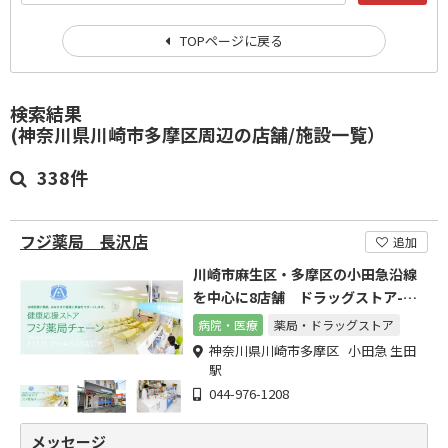
TOPページに戻る
検索結果
(神奈川県川崎市多摩区周辺の店舗/施設一覧）
338件
フジ薬局 長沢店
追加
川崎市麻生区・多摩区の小田急沿線
を中心に8店舗 ドラッグストア-フ
ジ薬局チェーン。
病院・医療
薬局・ドラッグストア
神奈川県川崎市多摩区 小田急 生田
駅
044-976-1208
メッセージ