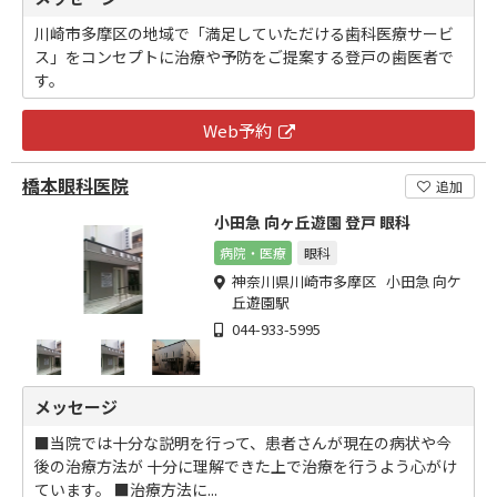
川崎市多摩区の地域で「満足していただける歯科医療サービ
ス」をコンセプトに治療や予防をご提案する登戸の歯医者で
す。
Web予約
橋本眼科医院
追加
小田急 向ヶ丘遊園 登戸 眼科
病院・医療
眼科
神奈川県川崎市多摩区 小田急 向ケ
丘遊園駅
044-933-5995
メッセージ
■当院では十分な説明を行って、患者さんが現在の病状や今
後の治療方法が 十分に理解できた上で治療を行うよう心がけ
ています。 ■治療方法に...