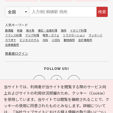
検索
人気キーワード
居酒屋
和食
焼き鳥
懐石・会席料理
焼肉
イタリア料理
フランス料理
アジア料理
喫茶・カフェ
リラクゼーション
マッサージ
カラオケ
ビジネスホテル
内科
小児科
動物病院
会計事務所
法律事務所
掲載者ログイン
FOLLOW US!
当サイトでは、利用者が当サイトを閲覧する際のサービス向
上およびサイトの利用状況把握のため、クッキー（Cookie）
を使用しています。当サイトでは閲覧を継続されることで、ク
e-NAVITA（イーナビタ）とは？
お気に入り
ヘルプ
ッキーの使用に同意されたものとみなします。詳細について
利用規約
個人情報の取り扱いについて
運営会社
は、
「当社ウェブサイトにおける個人情報の取り扱いについ