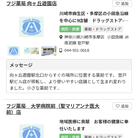
フジ薬局 向ヶ丘遊園店
追加
川崎市麻生区・多摩区の小田急沿線
を中心に9店舗 ドラッグストア-フ
ジ薬局チェーン
病院・医療
薬局・ドラッグストア
神奈川県川崎市多摩区 小田急線 JR
南武線 登戸駅
044-931-0018
メッセージ
向ヶ丘遊園駅北口からすぐの場所に位置する薬局です。 登戸
駅ビル店が移転し、より使いやすい店舗として生まれ変わり
ました。小さな薬局です...
フジ薬局 大学病院前（聖マリアンナ医大
追加
前）店
地域医療に貢献 お客様の健康に奉
仕いたします
病院・医療
薬局・ドラッグストア