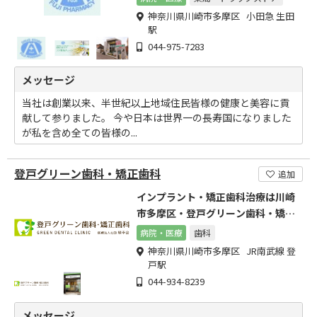
神奈川県川崎市多摩区 小田急 生田
駅
044-975-7283
メッセージ
当社は創業以来、半世紀以上地域住民皆様の健康と美容に貢
献して参りました。 今や日本は世界一の長寿国になりました
が私を含め全ての皆様の...
登戸グリーン歯科・矯正歯科
追加
インプラント・矯正歯科治療は川崎
市多摩区・登戸グリーン歯科・矯正
歯科まで
病院・医療
歯科
神奈川県川崎市多摩区 JR南武線 登
戸駅
044-934-8239
メッセージ