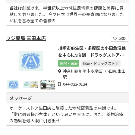
当社は創業以来、半世紀以上地域住民皆様の健康と美容に貢
献して参りました。 今や日本は世界一の長寿国になりました
が私を含め全ての皆様の...
フジ薬局 三田本店
追加
川崎市麻生区・多摩区の小田急沿線
を中心に9店舗 ドラッグストア-フ
ジ薬局チェーン
病院・医療
薬局・ドラッグストア
神奈川県川崎市多摩区 小田急 生田
駅
044-922-0124
メッセージ
オーケーストア生田店に隣接した地域密着型の店舗です。
「常に患者様が主体」という思いを大切に、また、薬物治療
の効果を最大限に引き出せ...