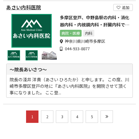
あさい内科医院
追加
多摩区登戸、中野島駅の内科・消化
器内科・内視鏡内科・肝臓内科で
す。
病院・医療
内科
神奈川県川崎市多摩区
044-933-8877
～院長あいさつ～
院長の淺井 洋貴（あさい ひろたか）と申します。 この度、川
崎市多摩区登戸の地に『あさい内科医院』を開院させて頂く
事になりました。 ここ登...
1
2
3
4
5