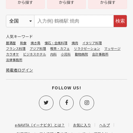
から探す
から探す
から探す
検索
人気キーワード
居酒屋
和食
焼き鳥
懐石・会席料理
焼肉
イタリア料理
フランス料理
アジア料理
喫茶・カフェ
リラクゼーション
マッサージ
カラオケ
ビジネスホテル
内科
小児科
動物病院
会計事務所
法律事務所
掲載者ログイン
FOLLOW US!
e-NAVITA（イーナビタ）とは？
お気に入り
ヘルプ