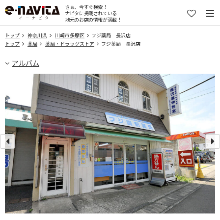
さぁ、今すぐ検索！
ナビタに掲載されている
地元のお店の情報が満載！
トップ
神奈川県
川崎市多摩区
フジ薬局 長沢店
トップ
薬局
薬局・ドラッグストア
フジ薬局 長沢店
アルバム