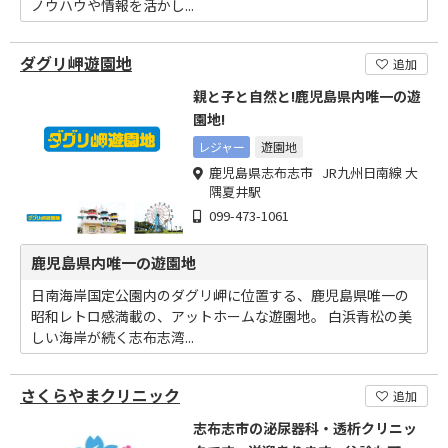
ノウハウや情報を活かし...
ダグリ岬遊園地
追加
親と子と自然と!鹿児島県内唯一の遊
園地!
レジャー
遊園地
鹿児島県志布志市 JR九州日南線 大
隅夏井駅
099-473-1061
鹿児島県内唯一の遊園地
日南海岸国定公園内のダグリ岬に位置する、鹿児島県唯一の
昭和レトロ感満載の、アットホームな遊園地。 白浜青松の美
しい海岸が続く志布志湾...
さくらやまクリニック
追加
志布志市の泌尿器科・透析クリニッ