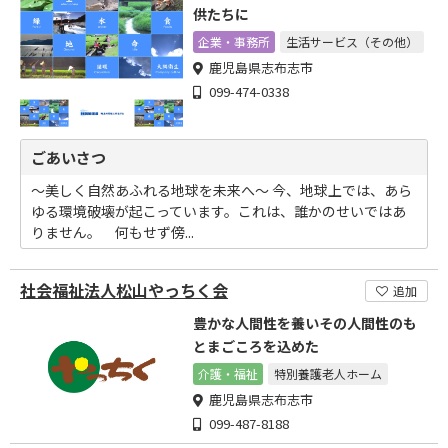
供たちに
企業・事務所
生活サービス（その他）
鹿児島県志布志市
099-474-0338
ごあいさつ
～美しく自然あふれる地球を未来へ～ 今、地球上では、あら
ゆる環境破壊が起こっています。これは、誰かのせいではあ
りません。 何もせず傍...
社会福祉法人松山やっちく会
追加
豊かな人間性を養いその人間性のも
とまごころを込めた
介護・福祉
特別養護老人ホーム
鹿児島県志布志市
099-487-8188