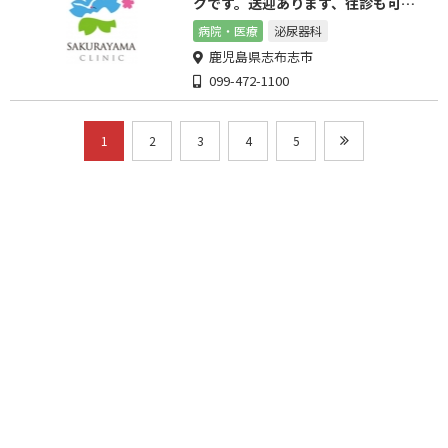
クです。送迎あります、往診も可能
です。
病院・医療
泌尿器科
鹿児島県志布志市
099-472-1100
1
2
3
4
5