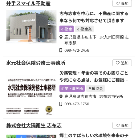
井手スマイル不動産
追加
志布志市を中心に、不動産に関する
事なら何でも対応させて頂きます
不動産
不動産業
鹿児島県志布志市 JR九州日南線 志
布志駅
099-472-2456
水元社会保険労務士事務所
追加
労務管理・年金の事でのお困りごと
や気になる点は、お気軽にご相談く
ださい。
企業・事務所
各種協会
鹿児島県志布志市 志布志市役所
099-472-3750
株式会社大隅衛生 志布志
追加
郷土のすばらしい水環境を未来の子