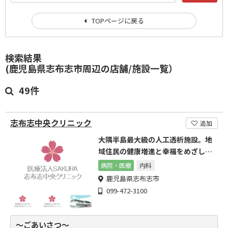
TOPページに戻る
検索結果
(鹿児島県志布志市周辺の店舗/施設一覧）
49件
志布志中央クリニック
追加
大隅半島最大級の人工透析施設。地
域住民の健康増進と幸福をめざしま
す。
病院・医療
内科
鹿児島県志布志市
099-472-3100
～ごあいさつ～