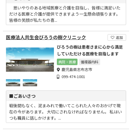
思いやりのある地域医療と介護を目指し、皆様に満足いた
だける医療と介護が提供できますよう一生懸命頑張ります。
皆様の笑顔が私たちの喜...
医療法人共生会びろうの樹クリニック
追加
びろうの樹は患者さまに心から満足
していただける医療を目指します
病院・医療
循環器内科
鹿児島県志布志市
099-474-1001
■ごあいさつ
戦後間もなく、泥まみれで働いてこられた人々のおかげで現
在の今があります。 大切にされなければなりません。 私はい
つも職員に話しかけます。...