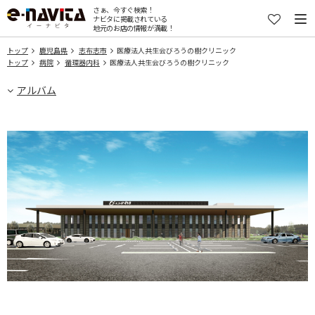
さぁ、今すぐ検索！
ナビタに掲載されている
地元のお店の情報が満載！
トップ
鹿児島県
志布志市
医療法人共生会びろうの樹クリニック
トップ
病院
循環器内科
医療法人共生会びろうの樹クリニック
アルバム