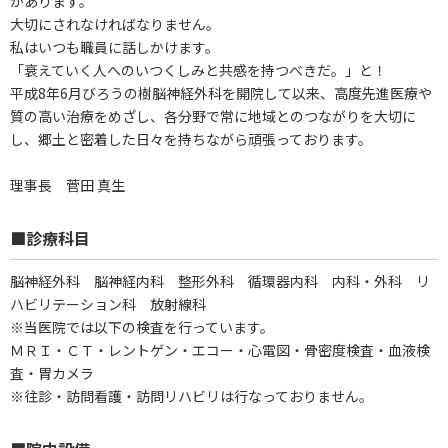
があります。
大切にされなければなりません。
私はいつも職員に話しかけます。
「衰えていく人へのいつくしみと共感を持つべきだ。」と！
平成8年6月びろうの樹脳神経外科を開院して以来、高度先進医療や
質の高い治療をめざし、各分野で常に地域とのつながりを大切に
し、郷土と密着した日々を持ちながら頑張っております。
理事長 菅田 真生
■診療科目
脳神経外科 脳神経内科 整形外科 循環器内科 内科・外科 リ
ハビリテーション科 放射線科
※当医院では以下の検査を行っています。
ＭＲＩ・ＣＴ・レントゲン・エコー・心電図・骨密度検査・血液検
査・胃カメラ
※往診・訪問看護・訪問リハビリは行なっておりません。