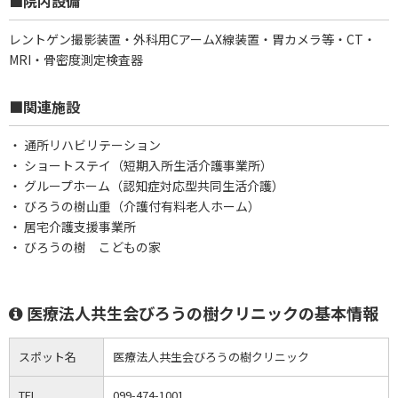
■院内設備
レントゲン撮影装置・外科用CアームX線装置・胃カメラ等・CT・
MRI・骨密度測定検査器
■関連施設
・ 通所リハビリテーション
・ ショートステイ（短期入所生活介護事業所）
・ グループホーム（認知症対応型共同生活介護）
・ びろうの樹山重（介護付有料老人ホーム）
・ 居宅介護支援事業所
・ びろうの樹 こどもの家
医療法人共生会びろうの樹クリニックの基本情報
スポット名
医療法人共生会びろうの樹クリニック
TEL
099-474-1001