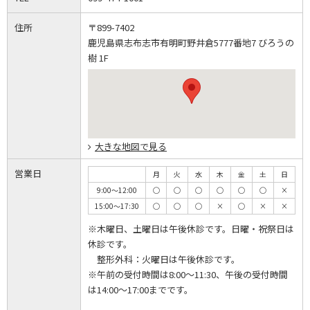
住所
〒899-7402
鹿児島県志布志市有明町野井倉5777番地7 びろうの
樹 1F
大きな地図で見る
営業日
月
火
水
木
金
土
日
9:00～12:00
◯
◯
◯
◯
◯
◯
×
15:00～17:30
◯
◯
◯
×
◯
×
×
※木曜日、土曜日は午後休診です。日曜・祝祭日は
休診です。
整形外科：火曜日は午後休診です。
※午前の受付時間は8:00～11:30、午後の受付時間
は14:00～17:00までです。