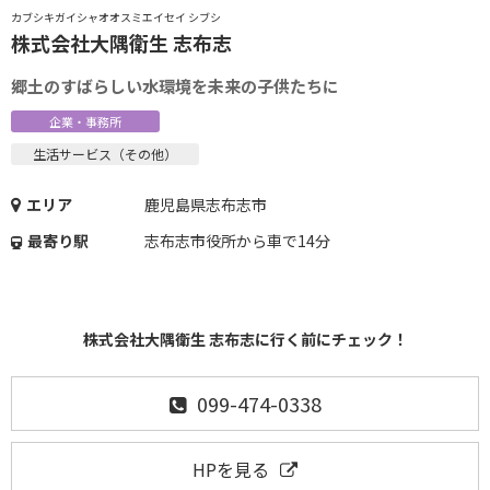
カブシキガイシャオオスミエイセイ シブシ
株式会社大隅衛生 志布志
郷土のすばらしい水環境を未来の子供たちに
企業・事務所
生活サービス（その他）
エリア
鹿児島県志布志市
最寄り駅
志布志市役所から車で14分
株式会社大隅衛生 志布志に行く前にチェック！
099-474-0338
HPを見る