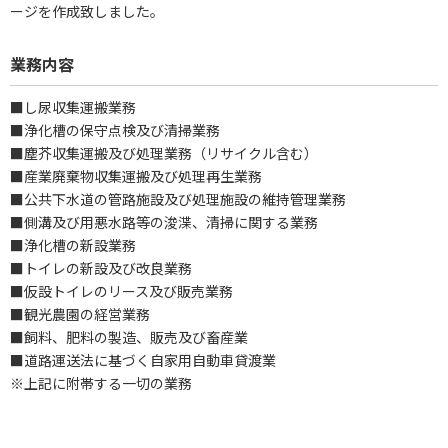
ージを作成致しました。
業務内容
■し尿収集運搬業務
■浄化槽の保守点検及び清掃業務
■塵芥収集運搬及び処理業務（リサイクル含む）
■産業廃棄物収集運搬及び処理再生業務
■公共下水道の管路施設及び処理施設の維持管理業務
■側溝及び用悪水路等の浚渫、清掃に関する業務
■浄化槽の新設業務
■トイレの新設及び改良業務
■仮設トイレのリース及び販売業務
■観光農園の経営業務
■飼料、肥料の製造、販売及び畜産業
■道路運送法に基づく自家用自動車貸渡業
※上記に附帯する一切の業務