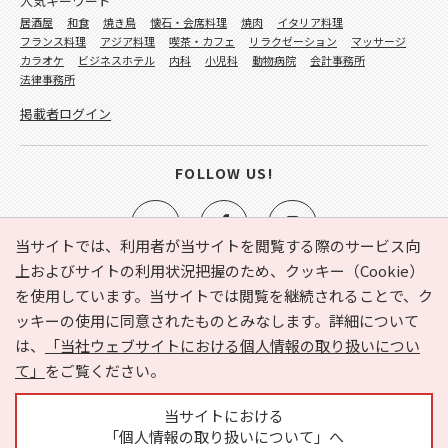
人気キーワード
居酒屋
和食
焼き鳥
懐石・会席料理
焼肉
イタリア料理
フランス料理
アジア料理
喫茶・カフェ
リラクゼーション
マッサージ
カラオケ
ビジネスホテル
内科
小児科
動物病院
会計事務所
法律事務所
掲載者ログイン
FOLLOW US!
当サイトでは、利用者が当サイトを閲覧する際のサービス向
上およびサイトの利用状況把握のため、クッキー（Cookie）
を使用しています。当サイトでは閲覧を継続されることで、ク
e-NAVITA（イーナビタ）とは？
お気に入り
ヘルプ
ッキーの使用に同意されたものとみなします。詳細について
利用規約
個人情報の取り扱いについて
運営会社
は、
「当社ウェブサイトにおける個人情報の取り扱いについ
サイトマップ
広告掲載に関するお問い合わせ
て」
をご覧ください。
サイトの内容に関するお問い合わせ
当サイトにおける
「個人情報の取り扱いについて」へ