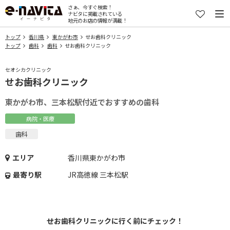
さぁ、今すぐ検索！
ナビタに掲載されている
地元のお店の情報が満載！
トップ
香川県
東かがわ市
せお歯科クリニック
トップ
歯科
歯科
せお歯科クリニック
セオシカクリニック
せお歯科クリニック
東かがわ市、三本松駅付近でおすすめの歯科
病院・医療
歯科
エリア
香川県東かがわ市
最寄り駅
JR高徳線 三本松駅
せお歯科クリニックに行く前にチェック！