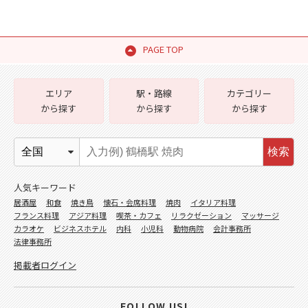
PAGE TOP
エリア
駅・路線
カテゴリー
から探す
から探す
から探す
検索
人気キーワード
居酒屋
和食
焼き鳥
懐石・会席料理
焼肉
イタリア料理
フランス料理
アジア料理
喫茶・カフェ
リラクゼーション
マッサージ
カラオケ
ビジネスホテル
内科
小児科
動物病院
会計事務所
法律事務所
掲載者ログイン
FOLLOW US!