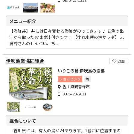
0875-25-1318
メニュー紹介
【海鮮丼】 丼には日々変わる海鮮がのってきます♪ お魚の出
汁から取ったお味噌汁付きです！ 【中丸水産の港サラダ】 志
満秀さんのせんべい、ち...
伊吹漁業協同組合
追加
いりこの島 伊吹島の漁協
ショッピング
魚
香川県観音寺市
0875-29-2011
組合について
香川県には、有人の島が24あります。1番西に位置するの