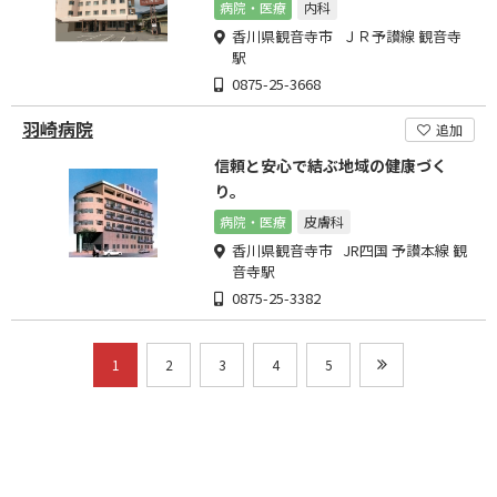
病院・医療
内科
香川県観音寺市 ＪＲ予讃線 観音寺
駅
0875-25-3668
羽崎病院
追加
信頼と安心で結ぶ地域の健康づく
り。
病院・医療
皮膚科
香川県観音寺市 JR四国 予讃本線 観
音寺駅
0875-25-3382
1
2
3
4
5