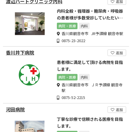
渡辺ハートクリニック内科
追加
内科全般・循環器・糖尿病・呼吸器
の患者様が多数受診していただいて
おります。
病院・医療
内科
香川県観音寺市 JR予讃線 観音寺駅
0875-23-2022
香川井下病院
追加
患者様に満足して頂ける病院を目指
します。
病院・医療
内科
香川県観音寺市 ＪＲ予讃線 観音寺
駅
0875-52-2215
河田病院
追加
丁寧な診療で信頼される医療を目指
します。