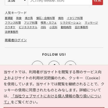
検索
人気キーワード
居酒屋
和食
焼き鳥
懐石・会席料理
焼肉
イタリア料理
フランス料理
アジア料理
喫茶・カフェ
リラクゼーション
マッサージ
カラオケ
ビジネスホテル
内科
小児科
動物病院
会計事務所
法律事務所
掲載者ログイン
FOLLOW US!
当サイトでは、利用者が当サイトを閲覧する際のサービス向
上およびサイトの利用状況把握のため、クッキー（Cookie）
を使用しています。当サイトでは閲覧を継続されることで、ク
e-NAVITA（イーナビタ）とは？
お気に入り
ヘルプ
ッキーの使用に同意されたものとみなします。詳細について
利用規約
個人情報の取り扱いについて
運営会社
は、
「当社ウェブサイトにおける個人情報の取り扱いについ
サイトマップ
広告掲載に関するお問い合わせ
て」
をご覧ください。
サイトの内容に関するお問い合わせ