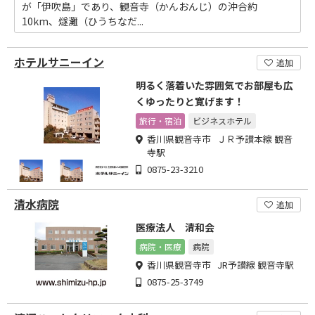
が「伊吹島」であり、観音寺（かんおんじ）の沖合約
10km、燧灘（ひうちなだ...
ホテルサニーイン
追加
明るく落着いた雰囲気でお部屋も広
くゆったりと寛げます！
旅行・宿泊
ビジネスホテル
香川県観音寺市 ＪＲ予讃本線 観音
寺駅
0875-23-3210
清水病院
追加
医療法人 清和会
病院・医療
病院
香川県観音寺市 JR予讃線 観音寺駅
0875-25-3749