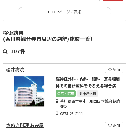
TOPページに戻る
検索結果
(香川県観音寺市周辺の店舗/施設一覧）
107件
松井病院
追加
脳神経外科・内科・眼科・耳鼻咽喉
科その他診療科をそろえる総合病院
です。
病院・医療
脳神経外科
香川県観音寺市 JR四国予讃線 観音
寺駅
0875-23-2111
さぬき料理 あみ屋
追加