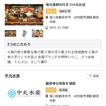
地元漁師の行きつけのお店
グルメ
海鮮料理
香川県観音寺市 JR四国予讃線 観音
寺駅
0875-23-7088
3つのこだわり
≪其の壱≫新鮮な魚介類 ≪其の弐≫愛される地域食材 ≪其の
参≫手づくりの旨さ 全国ブランドの伊吹いりこ、さつま味
噌、てんぷら、そして瀬戸...
中丸水産
追加
観音寺の地魚を堪能
グルメ
居酒屋
香川県観音寺市 JR四国予讃線 観音
寺駅