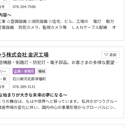
076-204-7568
番号
内容～
工事 ☆空調設備 ☆消防設備 ☆住宅、ビル、工場の 電灯 動力
変電設備 防犯カメラ、監視カメラ等 ＬＡＮケーブル配線 オ
つう株式会社 金沢工場
追加
情報通信機器・街路灯・防犯灯・電子部品。お客さまの多様な要望を素早く、確実にカタチにします
リー
企業・事務所
機械
石川県河北郡津幡町
・駅
076-289-3131
番号
な始まりが大きな未来の夢になる～
くりの舞台は、もはや世界へと移っています。 私共かがつうグルー
成長市場の変化に伴い、国内中心の事業形態からグローバルにシ...