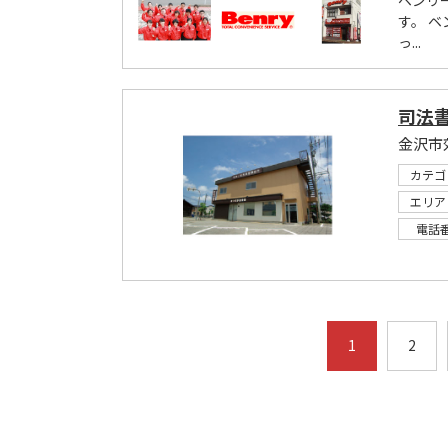
ベンリ
す。 
っ...
司法
カテゴ
エリア
電話
1
2