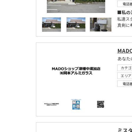
電話
■私の
私達ス
真剣に
MAD
あなた
カテゴ
エリア
電話
ミス