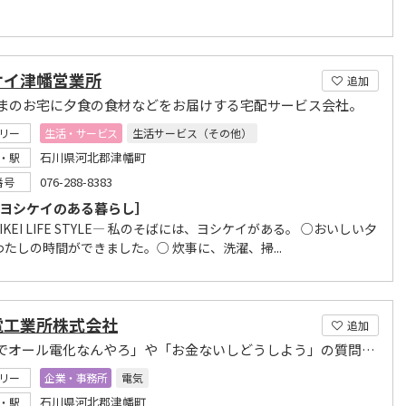
ケイ津幡営業所
追加
まのお宅に夕食の食材などをお届けする宅配サービス会社。
リー
生活・サービス
生活サービス（その他）
石川県河北郡津幡町
・駅
076-288-8383
番号
E ［ヨシケイのある暮らし］
HIKEI LIFE STYLE― 私のそばには、ヨシケイがある。 ○おいしい夕
たしの時間ができました。○ 炊事に、洗濯、掃...
電工業所株式会社
追加
「なんでオール電化なんやろ」や「お金ないしどうしよう」の質問に丁寧にお答えします
リー
企業・事務所
電気
石川県河北郡津幡町
・駅