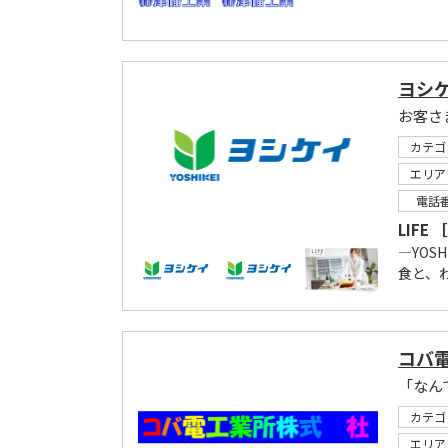
ヨシ
お客さ
カテゴ
エリア
電話
LIF
―YOS
食と、わ
コバ
カテゴ
エリア