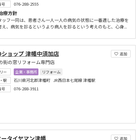
076-288-2555
番号
治療方針
タッフ一同は、患者さん一人一人の病気の状態に一番適した治療を
考え、病気を診るというより病人を診るという考えのもと、心身...
Oショップ 津幡中須加店
追加
の街の窓リフォーム専門店
リー
企業・事務所
リフォーム
石川県河北郡津幡町 JR西日本七尾線 津幡駅
・駅
076-288-3911
番号
タータイヤマン津幡
追加