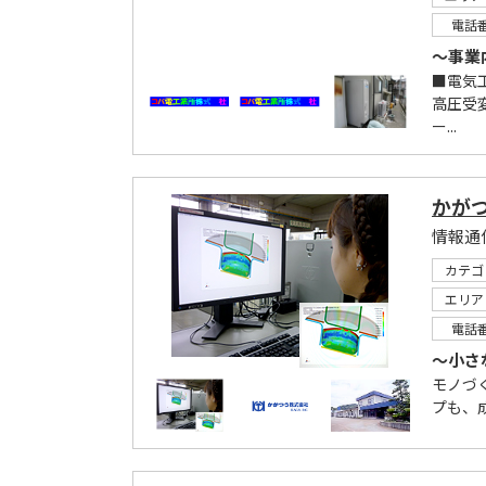
電話
～事業
■電気
高圧受
ー...
かが
カテゴ
エリア
電話
～小さ
モノづ
プも、