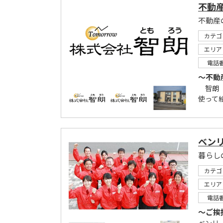
不動
不動産
カテゴ
エリア
電話
～不動
智朗（
使って
ベン
カテゴ
エリア
電話
～ご挨