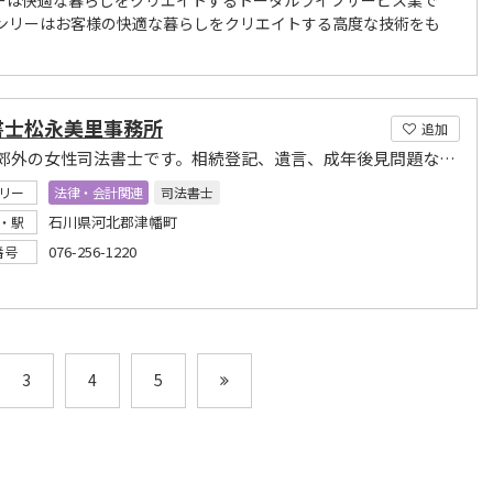
ーは快適な暮らしをクリエイトするトータルライフサービス業で
ベンリーはお客様の快適な暮らしをクリエイトする高度な技術をも
書士松永美里事務所
追加
金沢市郊外の女性司法書士です。相続登記、遺言、成年後見問題などお気軽にご相談ください
リー
法律・会計関連
司法書士
石川県河北郡津幡町
・駅
076-256-1220
番号
3
4
5