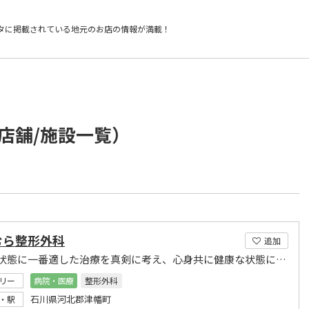
タに掲載されている
地元のお店の情報が満載！
店舗/施設一覧）
むら整形外科
追加
病気の状態に一番適した治療を真剣に考え、心身共に健康な状態に戻る治療を目指しております。
リー
病院・医療
整形外科
石川県河北郡津幡町
・駅