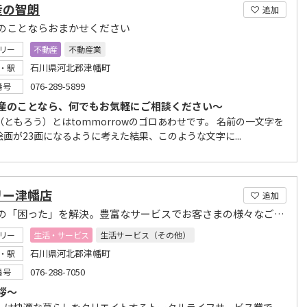
産の智朗
追加
のことならおまかせください
リー
不動産
不動産業
石川県河北郡津幡町
・駅
076-289-5899
番号
産のことなら、何でもお気軽にご相談ください～
ともろう）とはtommorrowのゴロあわせです。 名前の一文字を
絵画が23画になるように考えた結果、このような文字に...
リー津幡店
追加
暮らしの「困った」を解決。豊富なサービスでお客さまの様々なご要望にお応えします。
リー
生活・サービス
生活サービス（その他）
石川県河北郡津幡町
・駅
076-288-7050
番号
拶～