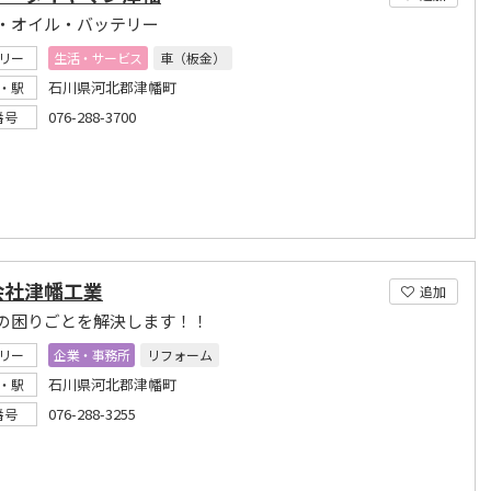
・オイル・バッテリー
リー
生活・サービス
車（板金）
石川県河北郡津幡町
・駅
076-288-3700
番号
会社津幡工業
追加
の困りごとを解決します！！
リー
企業・事務所
リフォーム
石川県河北郡津幡町
・駅
076-288-3255
番号