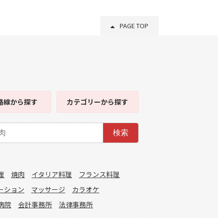
PAGE TOP
路線
から探す
カテゴリー
から探す
検索
理
焼肉
イタリア料理
フランス料理
ーション
マッサージ
カラオケ
病院
会計事務所
法律事務所