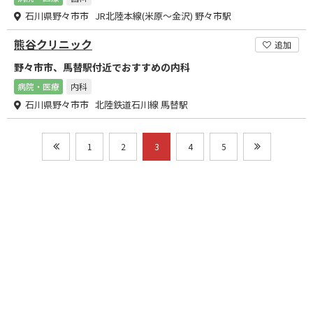
石川県野々市市 JR北陸本線(米原～金沢) 野々市駅
熊谷クリニック
追加
野々市市、馬替駅付近でおすすめの内科
病院・医療
内科
石川県野々市市 北陸鉄道石川線 馬替駅
1
2
3
4
5