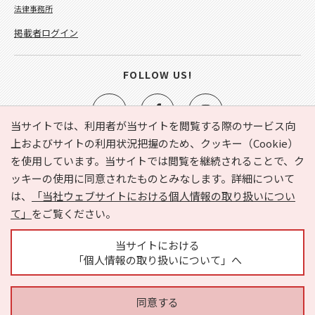
法律事務所
掲載者ログイン
FOLLOW US!
当サイトでは、利用者が当サイトを閲覧する際のサービス向
上およびサイトの利用状況把握のため、クッキー（Cookie）
を使用しています。当サイトでは閲覧を継続されることで、ク
e-NAVITA（イーナビタ）とは？
お気に入り
ヘルプ
ッキーの使用に同意されたものとみなします。詳細について
利用規約
個人情報の取り扱いについて
運営会社
は、
「当社ウェブサイトにおける個人情報の取り扱いについ
サイトマップ
広告掲載に関するお問い合わせ
て」
をご覧ください。
サイトの内容に関するお問い合わせ
当サイトにおける
「個人情報の取り扱いについて」へ
同意する