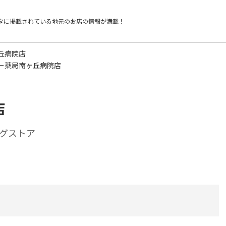
タに掲載されている
地元のお店の情報が満載！
丘病院店
ー薬局南ヶ丘病院店
店
グストア