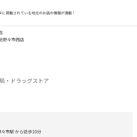
タに掲載されている
地元のお店の情報が満載！
店
局野々市西店
局・ドラッグストア
野々市駅 から徒歩10分