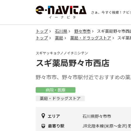
さぁ、今すぐ検索！
ナビ
トップ
石川県
野々市市
スギ薬局野々市西
トップ
薬局
薬局・ドラッグストア
スギ薬
スギヤッキョクノノイチニシテン
スギ薬局野々市西店
野々市市、野々市駅付近でおすすめの薬
病院・医療
薬局・ドラッグストア
エリア
石川県野々市市
最寄り駅
JR北陸本線(米原～金沢) 