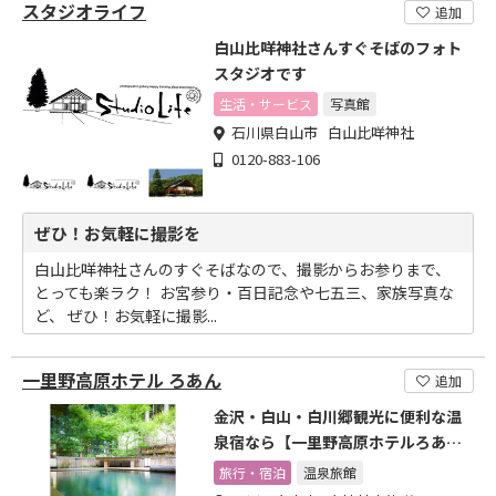
スタジオライフ
追加
白山比咩神社さんすぐそばのフォト
スタジオです
生活・サービス
写真館
石川県白山市 白山比咩神社
0120-883-106
ぜひ！お気軽に撮影を
白山比咩神社さんのすぐそばなので、撮影からお参りまで、
とっても楽ラク！ お宮参り・百日記念や七五三、家族写真な
ど、 ぜひ！お気軽に撮影...
一里野高原ホテル ろあん
追加
金沢・白山・白川郷観光に便利な温
泉宿なら【一里野高原ホテルろあ
ん】へ。
旅行・宿泊
温泉旅館