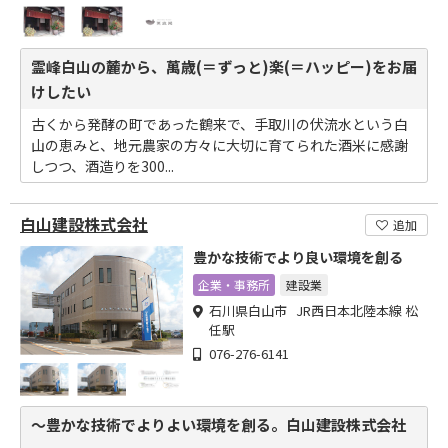
霊峰白山の麓から、萬歳(＝ずっと)楽(＝ハッピー)をお届
けしたい
古くから発酵の町であった鶴来で、手取川の伏流水という白
山の恵みと、地元農家の方々に大切に育てられた酒米に感謝
しつつ、酒造りを300...
白山建設株式会社
追加
豊かな技術でより良い環境を創る
企業・事務所
建設業
石川県白山市 JR西日本北陸本線 松
任駅
076-276-6141
～豊かな技術でよりよい環境を創る。白山建設株式会社