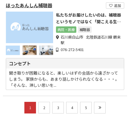
ほったあんしん補聴器
追加
私たちがお届けしたいのは、補聴器
というモノではなく「聞こえる生
活」です
病院・医療
補聴器
石川県白山市 北陸鉄道石川線 鶴来
駅
076-272-5401
コンセプト
聞き取りが困難になると、楽しいはずの会話から遠ざかって
しまう。 家族からも、あまり話しかけられなくなる・・・。
「そんな、淋しい思いを...
1
2
3
4
5