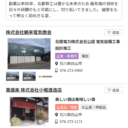
創業以来80年、北都鉄工は豊かな未来のため 最先端の技術を
日々の研鑽のもと可能にし、切り拓いてきました。 誠意をも
って明るく前向きな姿...
株式会社鶴来電気商会
追加
北陸電力株式会社公認 電気設備工事
設計施工
企業・事務所
電気
石川県白山市
076-272-0403
萬歳楽 株式会社小堀酒造店
追加
美しい酒は美味しい酒
土産品・物産
お土産・特産品
石川県白山市
076-273-1171