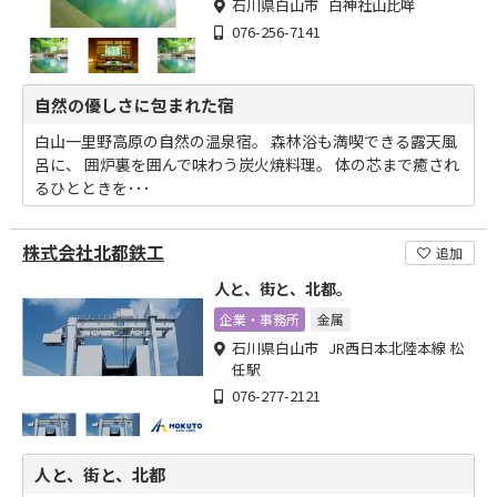
石川県白山市 白神社山比咩
076-256-7141
自然の優しさに包まれた宿
白山一里野高原の自然の温泉宿。 森林浴も満喫できる露天風
呂に、 囲炉裏を囲んで味わう炭火焼料理。 体の芯まで癒され
るひとときを･･･
株式会社北都鉄工
追加
人と、街と、北都。
企業・事務所
金属
石川県白山市 JR西日本北陸本線 松
任駅
076-277-2121
人と、街と、北都