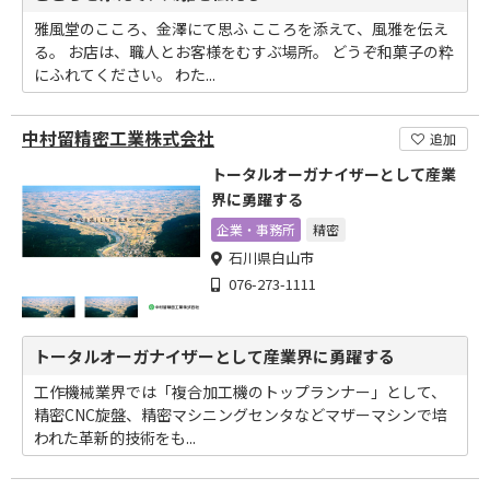
雅風堂のこころ、金澤にて思ふ こころを添えて、風雅を伝え
る。 お店は、職人とお客様をむすぶ場所。 どうぞ和菓子の粋
にふれてください。 わた...
中村留精密工業株式会社
追加
トータルオーガナイザーとして産業
界に勇躍する
企業・事務所
精密
石川県白山市
076-273-1111
トータルオーガナイザーとして産業界に勇躍する
工作機械業界では「複合加工機のトップランナー」として、
精密CNC旋盤、精密マシニングセンタなどマザーマシンで培
われた革新的技術をも...