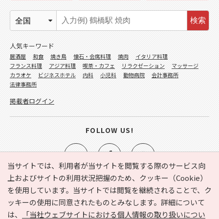
検索
人気キーワード
居酒屋
和食
焼き鳥
懐石・会席料理
焼肉
イタリア料理
フランス料理
アジア料理
喫茶・カフェ
リラクゼーション
マッサージ
カラオケ
ビジネスホテル
内科
小児科
動物病院
会計事務所
法律事務所
掲載者ログイン
FOLLOW US!
当サイトでは、利用者が当サイトを閲覧する際のサービス向
上およびサイトの利用状況把握のため、クッキー（Cookie）
を使用しています。当サイトでは閲覧を継続されることで、ク
e-NAVITA（イーナビタ）とは？
お気に入り
ヘルプ
ッキーの使用に同意されたものとみなします。詳細について
利用規約
個人情報の取り扱いについて
運営会社
は、
「当社ウェブサイトにおける個人情報の取り扱いについ