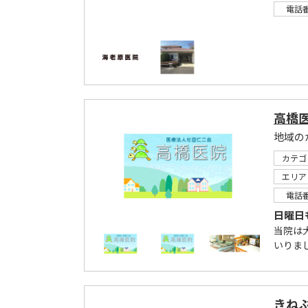
電話
高橋
地域の
カテゴ
エリア
電話
日曜日
当院は
いりま
きね