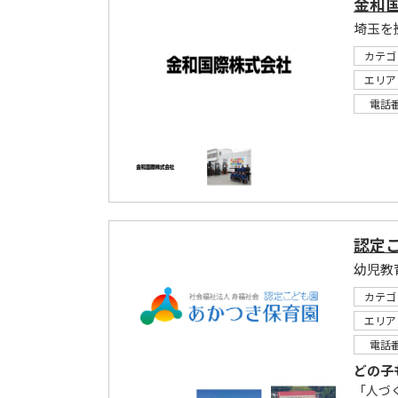
金和
埼玉を
カテゴ
エリア
電話
認定
幼児教
カテゴ
エリア
電話
どの子
「人づ