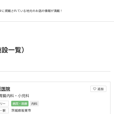
タに掲載されている
地元のお店の情報が満載！
施設一覧）
原医院
追加
胃腸内科・小児科
リー
病院・医療
内科
茨城県坂東市
・駅