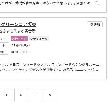
向づけが、幼児教育の原点ではないかと思います｡ 当園では、「...
ルグリーンコア坂東
追加
皆さまも集まる寄合所
リー
旅行・宿泊
シティホテル
茨城県坂東市
・駅
0120-364-430
番号
―
グル≫ ■スタンダードシングル スタンダードなシングルルーム。
しやすいライティングデスクが特徴です。お風呂はユニットバス...
3
4
5