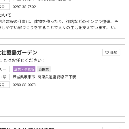
0297-38-7502
番号
ついて
総合建設の仕事は、建物を作ったり、道路などのインフラ整備、そ
らしやすい家づくりをすることで人々の生活を支えています。 い...
会社猿島ガーデン
追加
ことはお任せください！
リー
企業・事務所
造園業
茨城県坂東市 関東鉄道常総線 石下駅
・駅
0280-88-0073
番号