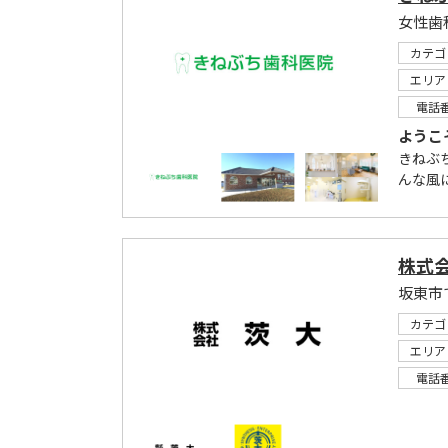
女性歯
カテゴ
エリア
電話
ようこ
きねぶ
んな風
株式
坂東市
カテゴ
エリア
電話