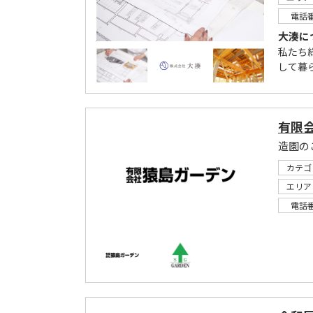
電話
大湊に
私たち
して暮
有限
造園の
カテゴ
エリア
電話