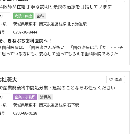
科医師が在籍 丁寧な説明と最良の治療を目指しています
リー
病院・医療
歯科
茨城県坂東市 関東鉄道常総線 北水海道駅
・駅
0297-38-8444
番号
そ、きねぶち歯科医院へ！
ち歯科医院は、「歯医者さんが怖い」「歯の治療は苦手だ」……そ
に思っている方にも、安心して通ってもらえる歯科医院でありた...
会社茨大
追加
で産業廃棄物中間処分業・建設のことならお任せください
リー
企業・事務所
清掃業
茨城県坂東市 関東鉄道常総線 石下駅
・駅
0280-88-0128
番号