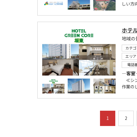
しい方
ホテ
地域の
カテゴ
エリア
電話
―客室
≪シン
作業の
1
2