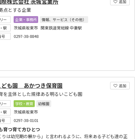
国際株式会社 茨城営業所
追加
拠点とする企業
リー
企業・事務所
情報、サービス（その他）
茨城県坂東市 関東鉄道常総線 中妻駅
・駅
0297-38-8848
番号
こども園 あかつき保育園
追加
育を主体とした規律ある明るいこども園
リー
学校・教育
幼稚園
茨城県坂東市
・駅
0297-38-0101
番号
も育つ育て方ひとつ
くりは幼児期の躾から」と言われるように、将来ある子ども達の正