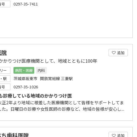
0297-35-7411
番号
医院
追加
かかりつけ医療機関として、地域とともに100年
リー
病院・医療
内科
茨城県坂東市 関鉄常総線 三妻駅
・駅
0297-35-1026
番号
も診療している地域のかかりつけ医
大正2年より地域に根差した医療機関として皆様をサポートしてま
した。日曜日の診療や女性医師の診療など、地域の皆様が安心し...
ぶち歯科医院
追加