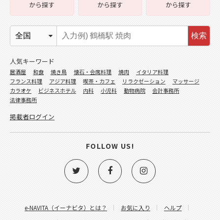
から探す
から探す
から探す
検索
人気キーワード
居酒屋
和食
焼き鳥
懐石・会席料理
焼肉
イタリア料理
フランス料理
アジア料理
喫茶・カフェ
リラクゼーション
マッサージ
カラオケ
ビジネスホテル
内科
小児科
動物病院
会計事務所
法律事務所
掲載者ログイン
FOLLOW US!
e-NAVITA（イーナビタ）とは？
お気に入り
ヘルプ