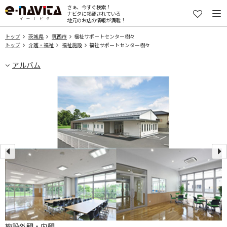
さぁ、今すぐ検索！
ナビタに掲載されている
地元のお店の情報が満載！
トップ
茨城県
筑西市
福祉サポートセンター樹々
トップ
介護・福祉
福祉施設
福祉サポートセンター樹々
アルバム
施設外観・内観