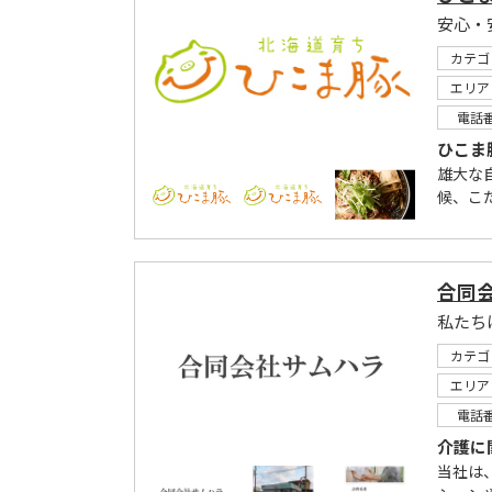
安心・
カテゴ
エリア
電話
ひこま
雄大な
候、こ
合同
私たち
カテゴ
エリア
電話
介護に
当社は