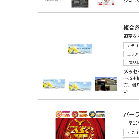
ション
複合
カテゴ
エリア
電話
メッセ
～道南
方、難
い...
パー
一挙1
カテゴ