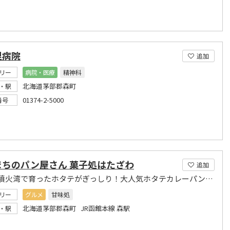
里病院
追加
リー
病院・医療
精神科
北海道茅部郡森町
・駅
01374-2-5000
番号
まちのパン屋さん 菓子処はたざわ
追加
地元・噴火湾で育ったホタテがぎっしり！大人気ホタテカレーパン＾＾！
リー
グルメ
甘味処
北海道茅部郡森町 JR函館本線 森駅
・駅