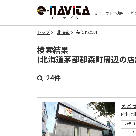
さぁ、今すぐ検索！
ナビ
トップ
北海道
茅部郡森町
検索結果
(北海道茅部郡森町周辺の店
24件
えと
内科と
カテゴ
エリア