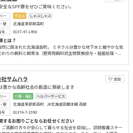
安全なSPF豚をぜひご賞味ください。
リー
グルメ
しゃぶしゃぶ
北海道茅部郡森町
・駅
0137-47-1456
番号
豚とは？
自然に囲まれた北海道森町。 ミネラル分豊かな地下水と緩やかな気
だわりの飼料と飼育法（肥育用飼料抗生物質無投与・殺菌処理・...
会社サムハラ
追加
は豊かな高齢社会の創造に貢献します
リー
介護・福祉
ヘルパーサービス
北海道茅部郡森町 JR北海道函館本線 森駅
・駅
01374-7-1590
番号
関するお困りごとならお任せください
、ご高齢の方々が安心して暮らせる社会を目指し、訪問看護ステー