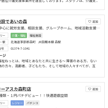
や居住介護支援事業所を運営しております。スタッフは、介護支...
施設であいの森
追加
道南を中心に就労支援、相談支援、グループホーム、地域活動支援を行う道南福祉ねっと
リー
介護・福祉
福祉施設
北海道茅部郡森町 JR函館本線 森駅
・駅
01374-7-1041
番号
ージ
福祉ねっとは、地域とあなたと共に生きる～ 障害のある方、ない
病の方々、高齢者、子どもたち、そして地域の人々すべてが、互
ラーアスカ森町店
追加
5種類・１円パチデビュー！！快適遊戯空間
リー
レジャー
パチンコ