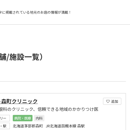
タに掲載されている
地元のお店の情報が満載！
舗/施設一覧）
う森町クリニック
追加
眼科のクリニック、信頼できる地域のかかりつけ医
リー
病院・医療
内科
北海道茅部郡森町 JR北海道函館本線 森駅
・駅