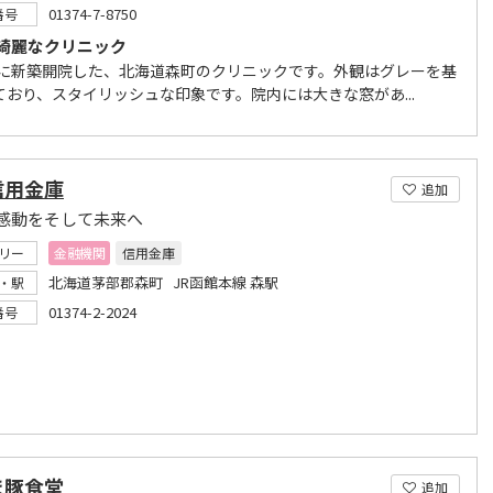
01374-7-8750
番号
綺麗なクリニック
1年に新築開院した、北海道森町のクリニックです。外観はグレーを基
ており、スタイリッシュな印象です。院内には大きな窓があ...
信用金庫
追加
感動をそして未来へ
リー
金融機関
信用金庫
北海道茅部郡森町 JR函館本線 森駅
・駅
01374-2-2024
番号
ま豚食堂
追加