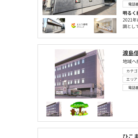
電話
明るく
202
調とし
渡島
地域へ
カテゴ
エリア
電話
ひこ