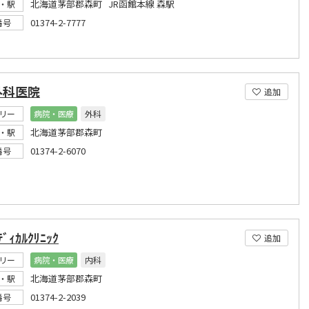
北海道茅部郡森町 JR函館本線 森駅
・駅
01374-2-7777
番号
外科医院
追加
リー
病院・医療
外科
北海道茅部郡森町
・駅
01374-2-6070
番号
ﾞｨｶﾙｸﾘﾆｯｸ
追加
リー
病院・医療
内科
北海道茅部郡森町
・駅
01374-2-2039
番号