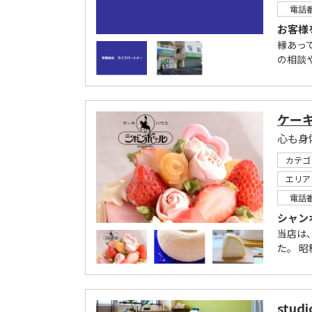
電話
お客様
縁あっ
の相談
ケー
心も身
カテゴ
エリア
電話
シャン
当店は、
た。 昭
stu