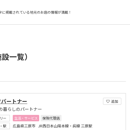
タに掲載されている
地元のお店の情報が満載！
施設一覧）
フパートナー
追加
の暮らしのパートナー
リー
生活・サービス
保険代理店
広島県三原市 JR西日本山陽本線・呉線 三原駅
・駅