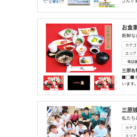
さんで
お食事
新鮮な
カテゴ
エリア
電話
三原名
■□■
います。
三原
私たち
カテゴ
エリア