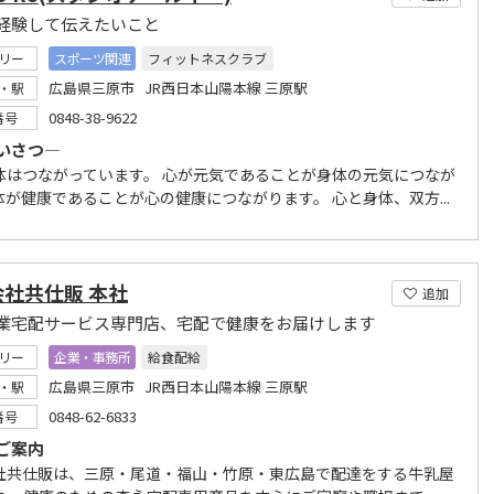
経験して伝えたいこと
リー
スポーツ関連
フィットネスクラブ
広島県三原市 JR西日本山陽本線 三原駅
・駅
0848-38-9622
番号
いさつ―
体はつながっています。 心が元気であることが身体の元気につなが
体が健康であることが心の健康につながります。 心と身体、双方...
社共仕販 本社
追加
業宅配サービス専門店、宅配で健康をお届けします
リー
企業・事務所
給食配給
広島県三原市 JR西日本山陽本線 三原駅
・駅
0848-62-6833
番号
ご案内
社共仕販は、三原・尾道・福山・竹原・東広島で配達をする牛乳屋