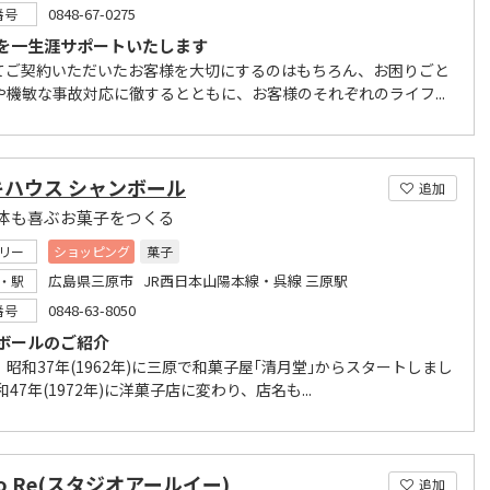
0848-67-0275
番号
を一生涯サポートいたします
てご契約いただいたお客様を大切にするのはもちろん、お困りごと
や機敏な事故対応に徹するとともに、お客様のそれぞれのライフ...
キハウス シャンボール
追加
体も喜ぶお菓子をつくる
リー
ショッピング
菓子
広島県三原市 JR西日本山陽本線・呉線 三原駅
・駅
0848-63-8050
番号
ボールのご紹介
昭和37年(1962年)に三原で和菓子屋｢清月堂｣からスタートしまし
和47年(1972年)に洋菓子店に変わり、店名も...
dio Re(スタジオアールイー)
追加