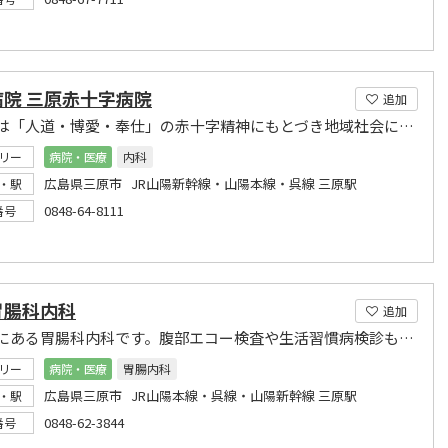
病院 三原赤十字病院
追加
私たちは「人道・博愛・奉仕」の赤十字精神にもとづき地域社会に密着した医療を提供します
リー
病院・医療
内科
広島県三原市 JR山陽新幹線・山陽本線・呉線 三原駅
・駅
0848-64-8111
番号
胃腸科内科
追加
三原市にある胃腸科内科です。腹部エコー検査や生活習慣病検診もおこなっています。
リー
病院・医療
胃腸内科
広島県三原市 JR山陽本線・呉線・山陽新幹線 三原駅
・駅
0848-62-3844
番号