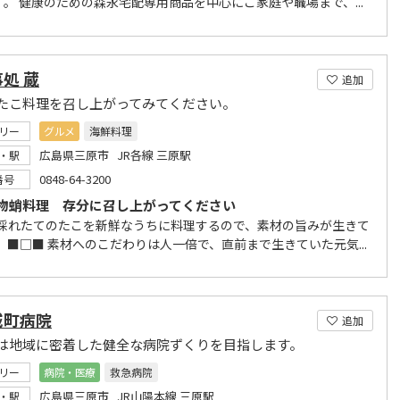
す。 健康のための森永宅配専用商品を中心にご家庭や職場まで、...
処 蔵
追加
たこ料理を召し上がってみてください。
リー
グルメ
海鮮料理
広島県三原市 JR各線 三原駅
・駅
0848-64-3200
番号
物蛸料理 存分に召し上がってください
 採れたてのたこを新鮮なうちに料理するので、素材の旨みが生きて
 ■□■ 素材へのこだわりは人一倍で、直前まで生きていた元気...
城町病院
追加
は地域に密着した健全な病院ずくりを目指します。
リー
病院・医療
救急病院
広島県三原市 JR山陽本線 三原駅
・駅