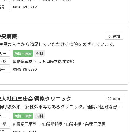
0848-64-1212
番号
中央病院
追加
住民の人々から満足していただける病院をめざしています。
リー
病院・医療
外科
広島県三原市 ＪＲ山陽本線 本郷駅
・駅
0848-86-6780
番号
法人社団三康会 得能クリニック
追加
睡眠時無呼吸外来、女性外来等もあるクリニック。通院が困難な患者さんの為往診もいたします
リー
病院・医療
内科
広島県三原市 JR山陽新幹線・山陽本線・呉線 三原駅
・駅
0848-67-7711
番号