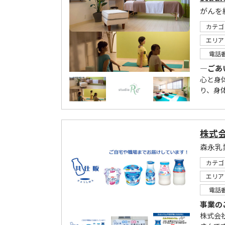
がんを
カテゴ
エリア
電話
―ごあ
心と身
り、身
株式会
森永乳
カテゴ
エリア
電話
事業の
株式会