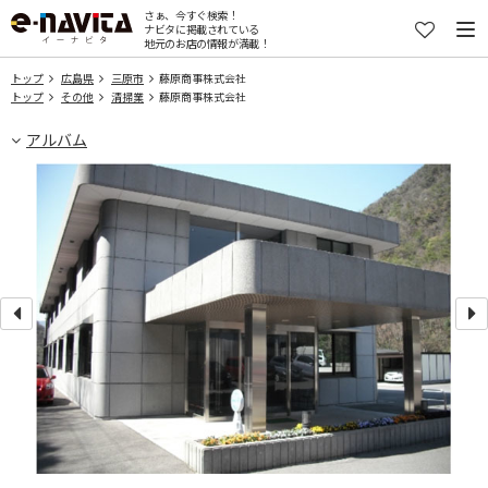
さぁ、今すぐ検索！
ナビタに掲載されている
地元のお店の情報が満載！
トップ
広島県
三原市
藤原商事株式会社
トップ
その他
清掃業
藤原商事株式会社
アルバム