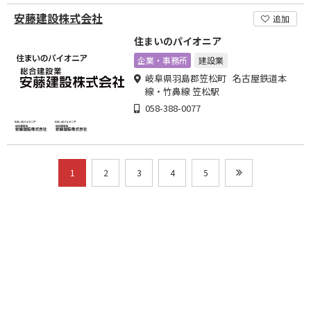
安藤建設株式会社
追加
住まいのパイオニア
企業・事務所
建設業
岐阜県羽島郡笠松町 名古屋鉄道本
線・竹鼻線 笠松駅
058-388-0077
1
2
3
4
5