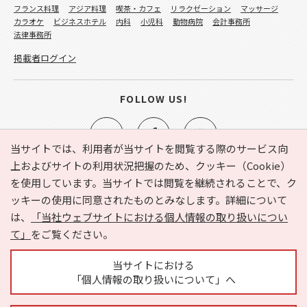
フランス料理
アジア料理
喫茶・カフェ
リラクゼーション
マッサージ
カラオケ
ビジネスホテル
内科
小児科
動物病院
会計事務所
法律事務所
掲載者ログイン
FOLLOW US!
当サイトでは、利用者が当サイトを閲覧する際のサービス向
上およびサイトの利用状況把握のため、クッキー（Cookie）
を使用しています。当サイトでは閲覧を継続されることで、ク
e-NAVITA（イーナビタ）とは？
お気に入り
ヘルプ
ッキーの使用に同意されたものとみなします。詳細について
利用規約
個人情報の取り扱いについて
運営会社
は、
「当社ウェブサイトにおける個人情報の取り扱いについ
サイトマップ
広告掲載に関するお問い合わせ
て」
をご覧ください。
サイトの内容に関するお問い合わせ
当サイトにおける
「個人情報の取り扱いについて」へ