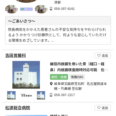
津駅
058-387-6161
～ごあいさつ～
院長病気をかかえた患者さんの不安な気持ちをやわらげられ
るよう かかりつけ診療所として、何よりも安心していただけ
る環境をめざしています。...
吉田胃腸科
追加
細径内視鏡を用いた胃（経口・経
鼻）内視鏡検査随時対応可能 在宅
医療・往診応相談）
病院・医療
胃腸内科
岐阜県羽島郡笠松町 名古屋鉄道本
線・竹鼻線 笠松駅
058-387-2217
松波総合病院
追加