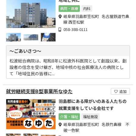
地域と共に
病院・医療
内科
岐阜県羽島郡笠松町 名古屋鉄道竹鼻
線 西笠松駅
058-388-0111
～ごあいさつ～
松波総合病院は、昭和8年に松波外科医院として創設以来、創
設者の信念を受け継ぎ、地域中核の社会医療法人の病院とし
て「地域住民の皆様に...
就労継続支援B型事業所なゆた
追加
羽島郡にある障がいのある人たちの
就業支援をしている会社です
介護・福祉
福祉施設
岐阜県羽島郡笠松町 名鉄竹鼻線 不
破一色駅