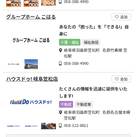
058-388-4990
グループホーム こはる
追加
あなたの「困った」を「できる!」自
身に
介護・福祉
福祉施設
岐阜県羽島郡笠松町 名鉄竹鼻線 笠
松駅
058-388-4990
ハウスドゥ! 岐阜笠松店
追加
たくさんの情報を迅速に提供をいた
します!
不動産
不動産業
岐阜県羽島郡笠松町 名鉄名古屋本線
笠松駅
058-322-8811