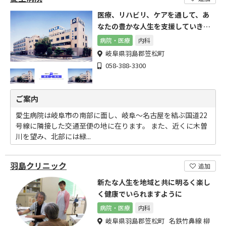
医療、リハビリ、ケアを通して、あ
なたの豊かな人生を支援していきた
いと考えています。
病院・医療
内科
岐阜県羽島郡笠松町
058-388-3300
ご案内
愛生病院は岐阜市の南部に面し、岐阜～名古屋を結ぶ国道22
号線に隣接した交通至便の地に在ります。 また、近くに木曽
川を望み、北部には緑...
羽島クリニック
追加
新たな人生を地域と共に明るく楽し
く健康でいられますように
病院・医療
内科
岐阜県羽島郡笠松町 名鉄竹鼻線 柳