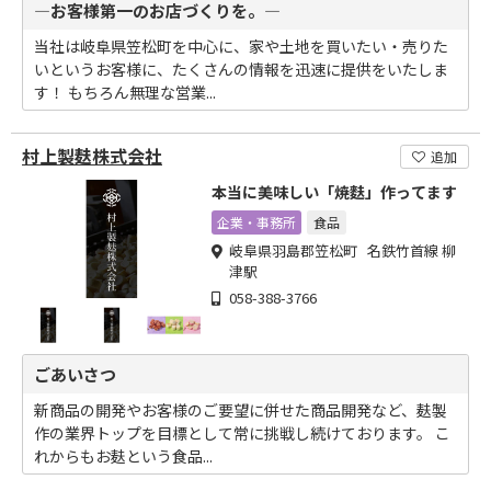
―お客様第一のお店づくりを。―
当社は岐阜県笠松町を中心に、家や土地を買いたい・売りた
いというお客様に、たくさんの情報を迅速に提供をいたしま
す！ もちろん無理な営業...
村上製麸株式会社
追加
本当に美味しい「焼麩」作ってます
企業・事務所
食品
岐阜県羽島郡笠松町 名鉄竹首線 柳
津駅
058-388-3766
ごあいさつ
新商品の開発やお客様のご要望に併せた商品開発など、麸製
作の業界トップを目標として常に挑戦し続けております。 こ
れからもお麸という食品...