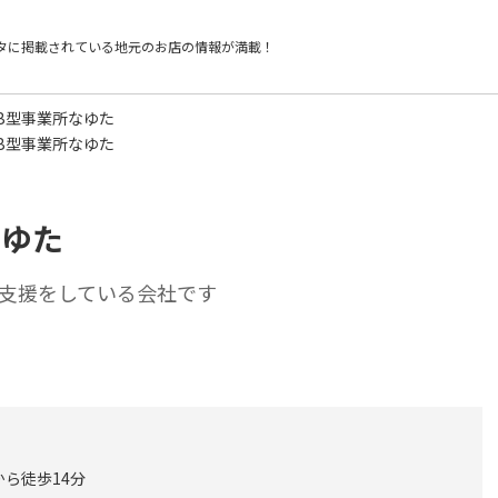
タに掲載されている
地元のお店の情報が満載！
B型事業所なゆた
B型事業所なゆた
なゆた
支援をしている会社です
から徒歩14分