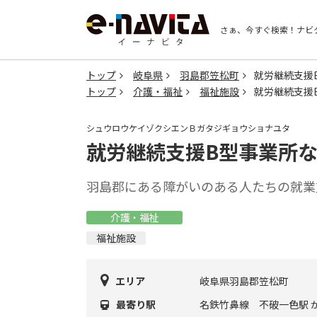
さぁ、今すぐ検索！
ナビ
トップ
岐阜県
羽島郡笠松町
就労継続支援
トップ
介護・福祉
福祉施設
就労継続支援
シュウロウケイゾクシエンＢガタジギョウショナユタ
就労継続支援B型事業所
羽島郡にある障がいのある人たちの就業
介護・福祉
福祉施設
エリア
岐阜県羽島郡笠松町
最寄り駅
名鉄竹鼻線 不破一色駅 