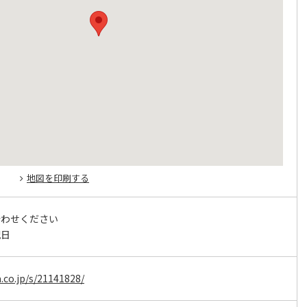
地図を印刷する
合わせください
祝日
.co.jp/s/21141828/