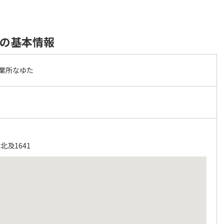
たの基本情報
業所なゆた
及1641