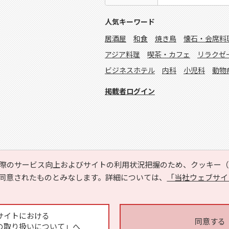
人気キーワード
居酒屋
和食
焼き鳥
懐石・会席料
アジア料理
喫茶・カフェ
リラクゼ
ビジネスホテル
内科
小児科
動物
掲載者ログイン
際のサービス向上およびサイトの利用状況把握のため、クッキー（C
同意されたものとみなします。詳細については、
「当社ウェブサイ
Copyright © HYOJITO.Co.,Ltd. All Rights Reserved.
サイトにおける
同意する
の取り扱いについて」へ