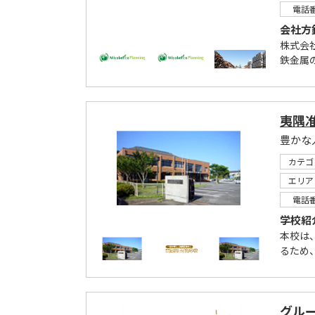
電話
会社方
株式会
鉄金属
夷隅
豊かな
カテゴ
エリア
電話
学校紹
本校は
るため、
グルー