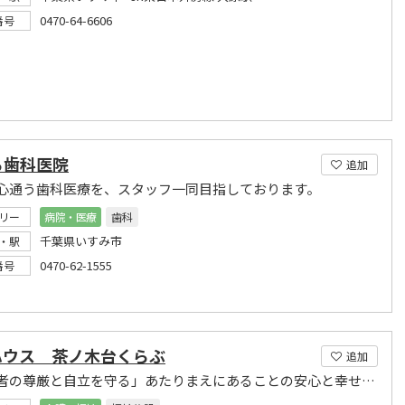
0470-64-6606
番号
ら歯科医院
追加
心通う歯科医療を、スタッフ一同目指しております。
リー
病院・医療
歯科
千葉県いすみ市
・駅
0470-62-1555
番号
ハウス 茶ノ木台くらぶ
追加
「高齢者の尊厳と自立を守る」あたりまえにあることの安心と幸せ、皆様の人生のお手伝いをします