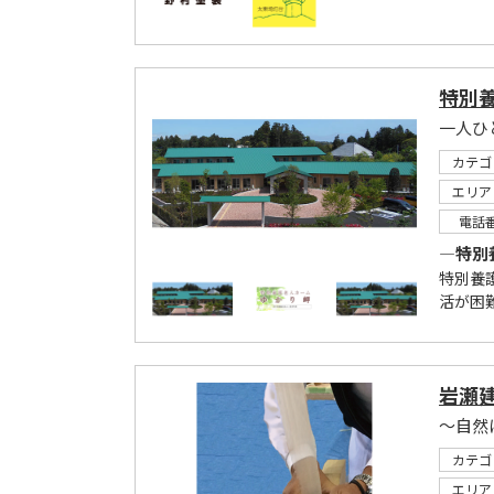
特別
一人ひ
カテゴ
エリア
電話
―特別
特別養
活が困難
岩瀬
～自然
カテゴ
エリア