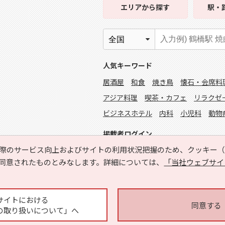
エリア
から探す
駅・
人気キーワード
居酒屋
和食
焼き鳥
懐石・会席料
アジア料理
喫茶・カフェ
リラクゼ
ビジネスホテル
内科
小児科
動物
掲載者ログイン
際のサービス向上およびサイトの利用状況把握のため、クッキー（C
同意されたものとみなします。詳細については、
「当社ウェブサイ
サイトにおける
同意する
の取り扱いについて」へ
Copyright © HYOJITO.Co.,Ltd. All Rights Reserved.