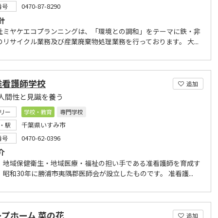
0470-87-8290
番号
針
社ミヤケエコプランニングは、「環境との調和」をテーマに鉄・非
のリサイクル業務及び産業廃棄物処理業務を行っております。 大...
准看護師学校
追加
人間性と見識を養う
リー
学校・教育
専門学校
千葉県いすみ市
・駅
0470-62-0396
番号
介
、地域保健衛生・地域医療・福祉の担い手である准看護師を育成す
昭和30年に勝浦市夷隅郡医師会が設立したものです。 准看護...
プホーム 菜の花
追加