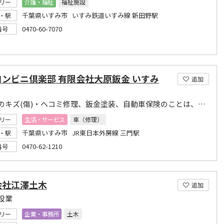
リー
介護・福祉
福祉施設
千葉県いすみ市 いすみ鉄道いすみ線 新田野駅
・駅
0470-60-7070
番号
コンビニ倶楽部 有限会社大原鈑金 いすみ
追加
自動車のキズ(傷)・ヘコミ修理、鈑金塗装、自動車保険のことは、お任せください!
リー
生活・サービス
車（修理）
千葉県いすみ市 JR東日本外房線 三門駅
・駅
0470-62-1210
番号
会社江澤土木
追加
設業
リー
企業・事務所
土木