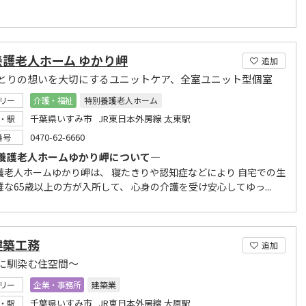
養護老人ホーム ゆかり岬
追加
とりの想いを大切にするユニットケア、全室ユニット型個室
リー
介護・福祉
特別養護老人ホーム
千葉県いすみ市 JR東日本外房線 太東駅
・駅
0470-62-6660
番号
養護老人ホームゆかり岬について―
護老人ホームゆかり岬は、 寝たきりや認知症などにより 自宅での生
な65歳以上の方が入所して、 心身の介護を受け安心してゆっ...
建築工務
追加
に馴染む住空間～
リー
企業・事務所
建築業
千葉県いすみ市 JR東日本外房線 大原駅
・駅