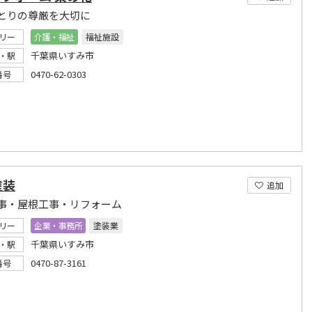
とりの尊厳を大切に
リー
介護・福祉
福祉施設
千葉県いすみ市
・駅
0470-62-0303
番号
塗装
追加
事・屋根工事・リフォーム
リー
企業・事務所
塗装業
千葉県いすみ市
・駅
0470-87-3161
番号