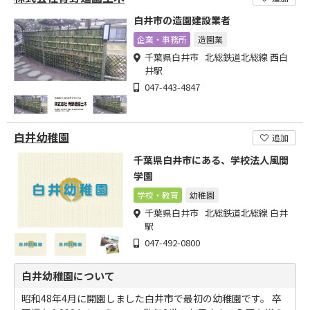
白井市の造園建設業者
企業・事務所
造園業
千葉県白井市 北総鉄道北総線 西白
井駅
047-443-4847
白井幼稚園
追加
千葉県白井市にある、学校法人風間
学園
学校・教育
幼稚園
千葉県白井市 北総鉄道北総線 白井
駅
047-492-0800
白井幼稚園について
昭和48年4月に開園しました白井市で最初の幼稚園です。 卒