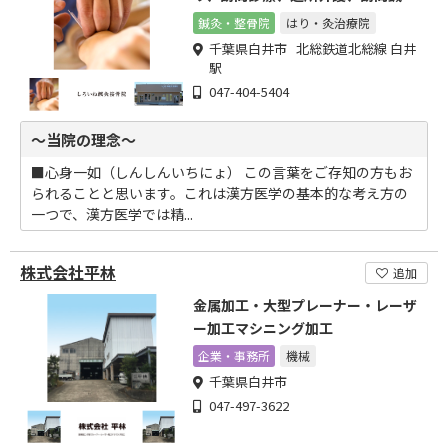
灸。安心してご相談ください。
鍼灸・整骨院
はり・灸治療院
千葉県白井市 北総鉄道北総線 白井
駅
047-404-5404
～当院の理念～
■心身一如（しんしんいちにょ） この言葉をご存知の方もお
られることと思います。これは漢方医学の基本的な考え方の
一つで、漢方医学では精...
株式会社平林
追加
金属加工・大型プレーナー・レーザ
ー加工マシニング加工
企業・事務所
機械
千葉県白井市
047-497-3622