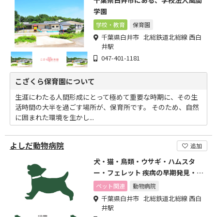
千葉県白井市にある、学校法人風間
学園
学校・教育
保育園
千葉県白井市 北総鉄道北総線 西白
井駅
047-401-1181
こざくら保育園について
生涯にわたる人間形成にとって極めて重要な時期に、その生
活時間の大半を過ごす場所が、保育所です。 そのため、自然
に囲まれた環境を生かし...
よしだ動物病院
追加
犬・猫・鳥類・ウサギ・ハムスタ
ー・フェレット 疾病の早期発見・早
期治療
ペット関連
動物病院
千葉県白井市 北総鉄道北総線 西白
井駅