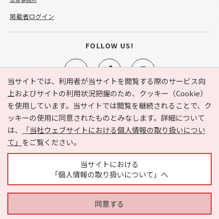
掲載者ログイン
FOLLOW US!
当サイトでは、利用者が当サイトを閲覧する際のサービス向
上およびサイトの利用状況把握のため、クッキー（Cookie）
を使用しています。当サイトでは閲覧を継続されることで、ク
e-NAVITA（イーナビタ）とは？
お気に入り
ヘルプ
ッキーの使用に同意されたものとみなします。詳細について
利用規約
個人情報の取り扱いについて
運営会社
は、
「当社ウェブサイトにおける個人情報の取り扱いについ
サイトマップ
広告掲載に関するお問い合わせ
て」
をご覧ください。
サイトの内容に関するお問い合わせ
当サイトにおける
「個人情報の取り扱いについて」へ
同意する
Copyright © HYOJITO.Co.,Ltd. All Rights Reserved.