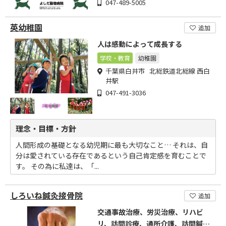
047-489-5005
英幼稚園
追加
人は感動によって成長する
学校・教育
幼稚園
千葉県白井市 北総鉄道北総線 西白
井駅
047-491-3036
理念・目標・方針
人間形成の基礎となる幼児期に最も大切なこと… それは、自
分は愛されている存在であるという自己肯定感を育むことで
す。 その為に私達は、「...
しろいね鍼灸接骨院
追加
交通事故治療、労災治療、リハビ
リ、訪問診療、通所介護、訪問鍼