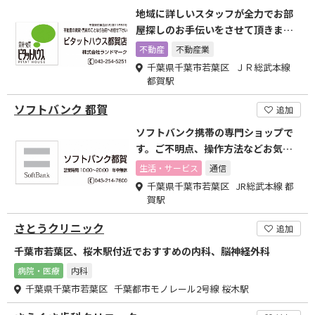
地域に詳しいスタッフが全力でお部
屋探しのお手伝いをさせて頂きます
ので、是非ご来店下さい。
不動産
不動産業
千葉県千葉市若葉区 ＪＲ総武本線
都賀駅
ソフトバンク 都賀
追加
ソフトバンク携帯の専門ショップで
す。ご不明点、操作方法などお気軽
におたずね下さい。
生活・サービス
通信
千葉県千葉市若葉区 JR総武本線 都
賀駅
さとうクリニック
追加
千葉市若葉区、桜木駅付近でおすすめの内科、脳神経外科
病院・医療
内科
千葉県千葉市若葉区 千葉都市モノレール2号線 桜木駅