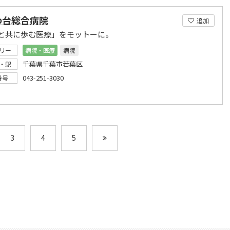
わ台総合病院
追加
と共に歩む医療」をモットーに。
リー
病院・医療
病院
千葉県千葉市若葉区
・駅
043-251-3030
番号
3
4
5