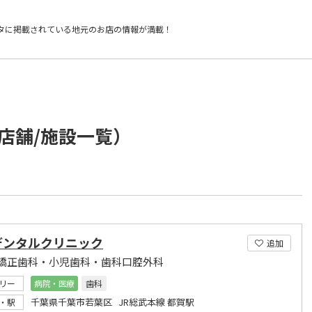
タに掲載されている
地元のお店の情報が満載！
店舗/施設一覧）
デンタルクリニック
追加
矯正歯科・小児歯科・歯科口腔外科
リー
病院・医療
歯科
千葉県千葉市若葉区 JR総武本線 都賀駅
・駅