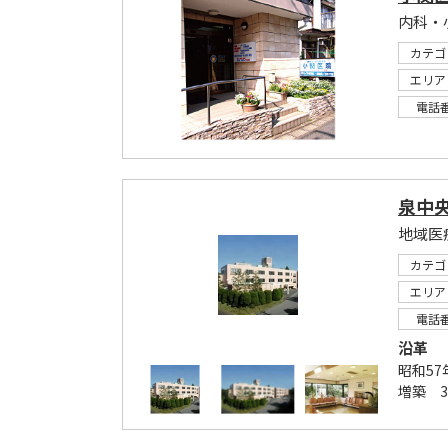
内科・
カテゴ
エリア
電話
泉中
地域医
カテゴ
エリア
電話
沿革
昭和57
増築 3