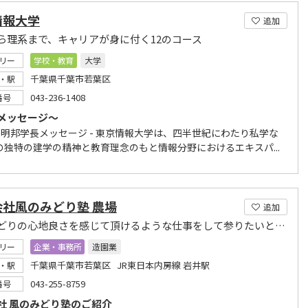
情報大学
追加
ら理系まで、キャリアが身に付く12のコース
リー
学校・教育
大学
千葉県千葉市若葉区
・駅
043-236-1408
番号
メッセージ～
久保明邦学長メッセージ - 東京情報大学は、四半世紀にわたり私学な
の独特の建学の精神と教育理念のもと情報分野におけるエキスパ...
会社風のみどり塾 農場
追加
花やみどりの心地良さを感じて頂けるような仕事をして参りたいと思います
リー
企業・事務所
造園業
千葉県千葉市若葉区 JR東日本内房線 岩井駅
・駅
043-255-8759
番号
社 風のみどり塾のご紹介