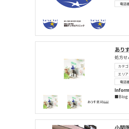
電話
ありす
処方せ
カテゴ
エリア
電話
Inform
■Blog
小関