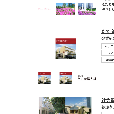
私たち
植物と
たて
都賀駅
カテゴ
エリア
電話
社会福