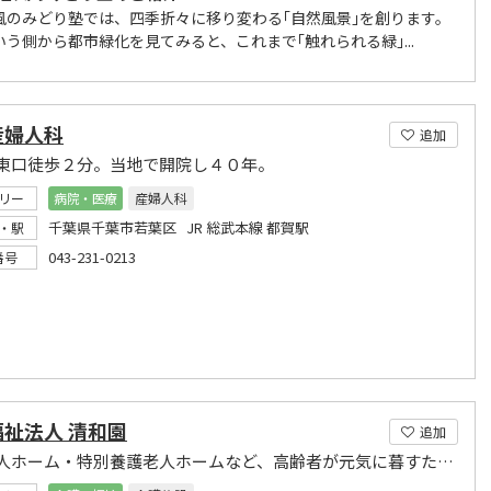
風のみどり塾では、四季折々に移り変わる｢自然風景｣を創ります。
いう側から都市緑化を見てみると、これまで｢触れられる緑｣...
産婦人科
追加
東口徒歩２分。当地で開院し４０年。
リー
病院・医療
産婦人科
千葉県千葉市若葉区 JR 総武本線 都賀駅
・駅
043-231-0213
番号
祉法人 清和園
追加
養護老人ホーム・特別養護老人ホームなど、高齢者が元気に暮すための施設を運営しています