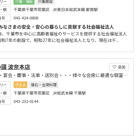
リー
介護・福祉
介護施設
千葉県千葉市若葉区 JR東日本総武本線 都賀駅
・駅
043-424-0808
番号
みなさまの安全・安心の暮らしに貢献する社会福祉法人
は、千葉市を中心に高齢者福祉のサービスを提供する社会福祉法人
和7年の創設で、昭和27年に社会福祉法人となり、現在は千...
國 波奈本店
追加
ランチ・宴会・慶事・法事・送別会・・・様々な会席に最適な個室をご用意します。
リー
グルメ
懐石・会席料理
千葉県千葉市若葉区 JR総武本線 千葉駅
・駅
043-232-0144
番号