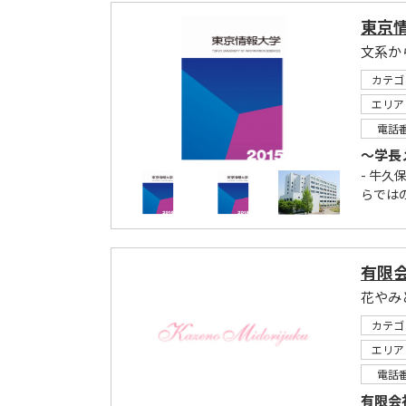
東京
文系か
カテゴ
エリア
電話
～学長
- 牛
らでは
有限
カテゴ
エリア
電話
有限会