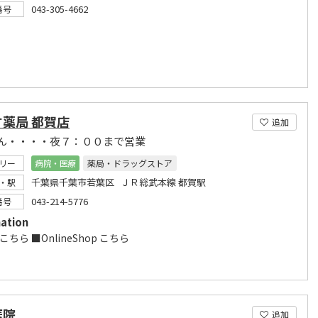
043-305-4662
番号
薬局 都賀店
追加
ん・・・・夜７：００まで営業
リー
病院・医療
薬局・ドラッグストア
千葉県千葉市若葉区 ＪＲ総武本線 都賀駅
・駅
043-214-5776
番号
ation
 こちら ■OnlineShop こちら
医院
追加