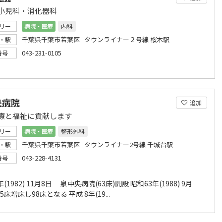
小児科・消化器科
リー
病院・医療
内科
千葉県千葉市若葉区 タウンライナー２号線 桜木駅
・駅
043-231-0105
番号
央病院
追加
療と福祉に貢献します
リー
病院・医療
整形外科
千葉県千葉市若葉区 タウンライナー2号線 千城台駅
・駅
043-228-4131
番号
年(1982) 11月8日 泉中央病院(63床)開設 昭和63年(1988) 9月
5床増床し98床となる 平成 8年(19...