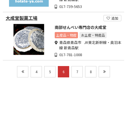
017-739-5653
大成堂製菓工場
追加
南部せんべい専門店の大成堂
土産品・物産
お土産・特産品
青森県青森市 JR東北新幹線・奥羽本
線 新青森駅
017-781-1008
4
5
6
7
8