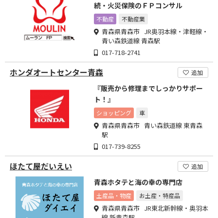
続・火災保険のＦＰコンサル
不動産
不動産業
青森県青森市 JR奥羽本線・津軽線・
青い森鉄道線 青森駅
017-718-2741
ホンダオートセンター青森
追加
『販売から修理までしっかりサポー
ト！』
ショッピング
車
青森県青森市 青い森鉄道線 東青森
駅
017-739-8255
ほたて屋だいえい
追加
青森ホタテと海の幸の専門店
土産品・物産
お土産・特産品
青森県青森市 JR東北新幹線・奥羽本
線 新青森駅