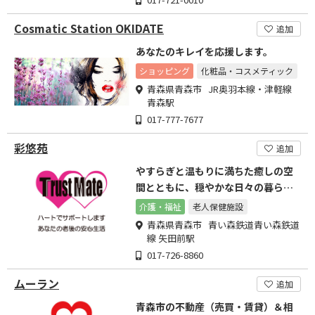
Cosmatic Station OKIDATE
追加
あなたのキレイを応援します。
ショッピング
化粧品・コスメティック
青森県青森市 JR奥羽本線・津軽線
青森駅
017-777-7677
彩悠苑
追加
やすらぎと温もりに満ちた癒しの空
間とともに、穏やかな日々の暮らし
をサポート
介護・福祉
老人保健施設
青森県青森市 青い森鉄道青い森鉄道
線 矢田前駅
017-726-8860
ムーラン
追加
青森市の不動産（売買・賃貸）＆相