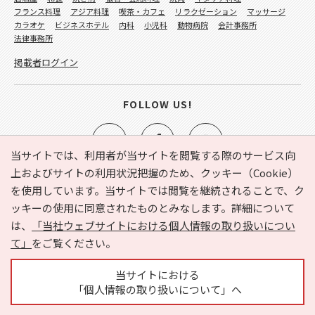
フランス料理
アジア料理
喫茶・カフェ
リラクゼーション
マッサージ
カラオケ
ビジネスホテル
内科
小児科
動物病院
会計事務所
法律事務所
掲載者ログイン
FOLLOW US!
当サイトでは、利用者が当サイトを閲覧する際のサービス向
上およびサイトの利用状況把握のため、クッキー（Cookie）
を使用しています。当サイトでは閲覧を継続されることで、ク
e-NAVITA（イーナビタ）とは？
お気に入り
ヘルプ
ッキーの使用に同意されたものとみなします。詳細について
利用規約
個人情報の取り扱いについて
運営会社
は、
「当社ウェブサイトにおける個人情報の取り扱いについ
サイトマップ
広告掲載に関するお問い合わせ
て」
をご覧ください。
サイトの内容に関するお問い合わせ
当サイトにおける
「個人情報の取り扱いについて」へ