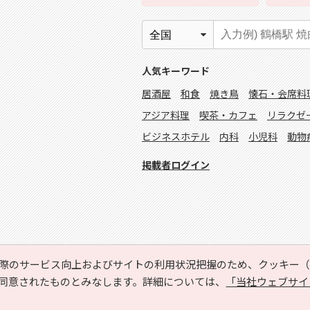
人気キーワード
居酒屋
和食
焼き鳥
懐石・会席料
アジア料理
喫茶・カフェ
リラクゼ
ビジネスホテル
内科
小児科
動物
掲載者ログイン
際のサービス向上およびサイトの利用状況把握のため、クッキー（C
同意されたものとみなします。詳細については、
「当社ウェブサイ
Copyright © HYOJITO.Co.,Ltd. All Rights Reserved.