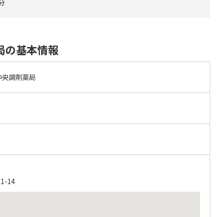
分
局の基本情報
中央調剤薬局
-14