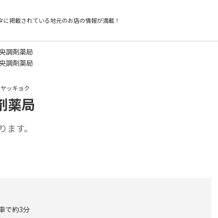
タに掲載されている
地元のお店の情報が満載！
中央調剤薬局
中央調剤薬局
イヤッキョク
剤薬局
ります。
ら車で約3分