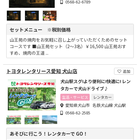
0568-62-6789
セットメニュー ※税別価格
山王苑の焼肉をお気軽に召し上がっていただくためのセット
コースです ■山王苑セット（2～3名）￥16,500 山王苑おす
すめ、焼肉の王道 ...
トヨタレンタリース愛知 犬山店
追加
犬山駅スグ!より便利に!快適に! レン
タカーで犬山ドライブ♪
生活・サービス
レンタカー
愛知県犬山市 名鉄犬山線 犬山駅
0568-62-2585
あそびに行こう！レンタカーで GO！