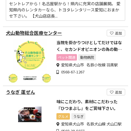
セントレアから！名古屋駅から！県内に充実の店舗展開。 愛
知県内のレンタカーなら、トヨタレンタリース愛知におまか
せ下さい。 【犬山店店長...
犬山動物総合医療センター
追加
当院を掛かりつけとしてだけではな
く、セカンドオピニオンの為の動物
病院としてご利用ください
ペット関連
動物病院
愛知県犬山市 名鉄小牧線 羽黒駅
0568-67-1267
うなぎ 蓬ぜん
追加
味にこだわり、素材にこだわった
『ひつまぶし』をご賞味下さい。
グルメ
うなぎ
愛知県犬山市 名鉄犬山線 犬山口駅
0568-39-5077