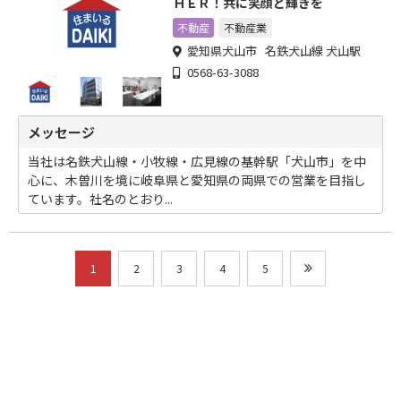
ＨＥＲ！共に笑顔と輝きを
不動産
不動産業
愛知県犬山市 名鉄犬山線 犬山駅
0568-63-3088
メッセージ
当社は名鉄犬山線・小牧線・広見線の基幹駅「犬山市」を中
心に、木曽川を境に岐阜県と愛知県の両県での営業を目指し
ています。社名のとおり...
1
2
3
4
5