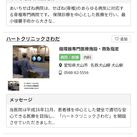
あいちせぼね病院は、せぼね(脊椎)のあらゆる病気に対応す
る脊椎専門病院です。 保険診療を中心とした医療を行い、最
小侵襲手術から大きな...
ハートクリニックさわだ
追加
循環器専門医療施設・救急指定
病院・医療
内科
愛知県犬山市 名鉄犬山線 犬山駅
0568-62-5556
メッセージ
当医院は平成16年11月、患者様を中心とした健全で適切な安
心できる医療を目指し、 「ハートクリニックさわだ」を開設
させていただきました...