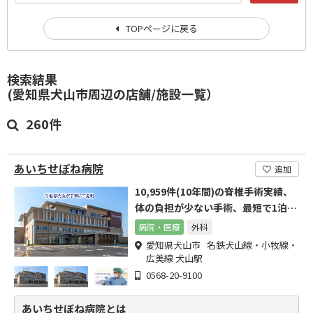
TOPページに戻る
検索結果
(愛知県犬山市周辺の店舗/施設一覧）
260件
あいちせぼね病院
追加
10,959件(10年間)の脊椎手術実績、
体の負担が少ない手術、最短で1泊の
手術
病院・医療
外科
愛知県犬山市 名鉄犬山線・小牧線・
広美線 犬山駅
0568-20-9100
あいちせぼね病院とは