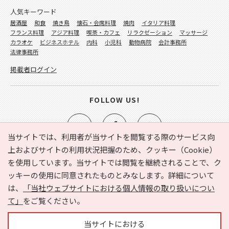
人気キーワード
居酒屋
和食
焼き鳥
懐石・会席料理
焼肉
イタリア料理
フランス料理
アジア料理
喫茶・カフェ
リラクゼーション
マッサージ
カラオケ
ビジネスホテル
内科
小児科
動物病院
会計事務所
法律事務所
掲載者ログイン
FOLLOW US!
当サイトでは、利用者が当サイトを閲覧する際のサービス向
上およびサイトの利用状況把握のため、クッキー（Cookie）
を使用しています。当サイトでは閲覧を継続されることで、ク
e-NAVITA（イーナビタ）とは？
お気に入り
ヘルプ
ッキーの使用に同意されたものとみなします。詳細について
利用規約
個人情報の取り扱いについて
運営会社
は、
「当社ウェブサイトにおける個人情報の取り扱いについ
サイトマップ
広告掲載に関するお問い合わせ
て」
をご覧ください。
サイトの内容に関するお問い合わせ
当サイトにおける