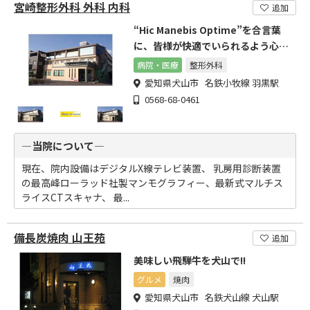
宮崎整形外科 外科 内科
追加
“Hic Manebis Optime”を合言葉
に、皆様が快適でいられるよう心が
けています。
病院・医療
整形外科
愛知県犬山市 名鉄小牧線 羽黒駅
0568-68-0461
―当院について―
現在、院内設備はデジタルX線テレビ装置、 乳房用診断装置
の最高峰ローラッド社製マンモグラフィー、最新式マルチス
ライスCTスキャナ、 最...
備長炭焼肉 山王苑
追加
美味しい飛騨牛を犬山で!!
グルメ
焼肉
愛知県犬山市 名鉄犬山線 犬山駅