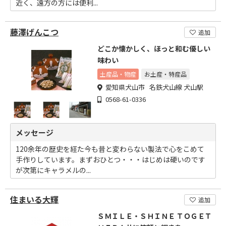
近く、遠方の方には便利...
藤澤げんこつ
追加
どこか懐かしく、ほっと和む優しい
味わい
土産品・物産
お土産・特産品
愛知県犬山市 名鉄犬山線 犬山駅
0568-61-0336
メッセージ
120余年の歴史を経た今も昔と変わらない製法で心をこめて
手作りしています。まずおひとつ・・・はじめは硬いのです
が次第にキャラメルの...
住まいる大輝
追加
ＳＭＩＬＥ・ＳＨＩＮＥ ＴＯＧＥＴ