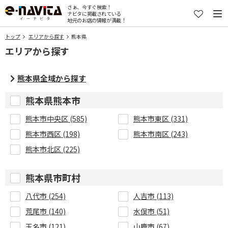
さぁ、今すぐ検索！
ナビタに掲載されている
地元のお店の情報が満載！
トップ
エリアから探す
熊本県
エリアから探す
熊本県全域から探す
熊本県熊本市
熊本市中央区 (585)
熊本市東区 (331)
熊本市西区 (198)
熊本市南区 (243)
熊本市北区 (225)
熊本県市町村
八代市 (254)
人吉市 (113)
荒尾市 (140)
水俣市 (51)
玉名市 (121)
山鹿市 (67)