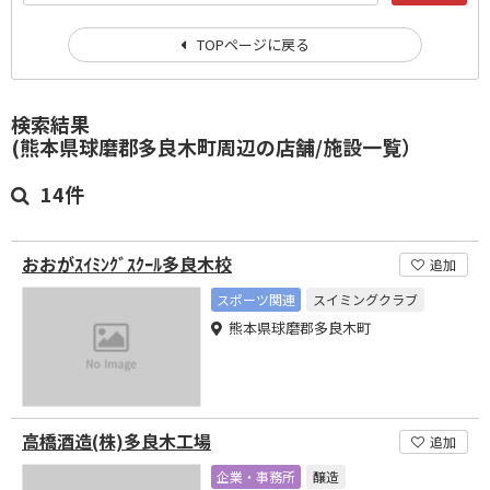
TOPページに戻る
検索結果
(熊本県球磨郡多良木町周辺の店舗/施設一覧）
14件
おおがｽｲﾐﾝｸﾞｽｸｰﾙ多良木校
追加
スポーツ関連
スイミングクラブ
熊本県球磨郡多良木町
高橋酒造(株)多良木工場
追加
企業・事務所
醸造