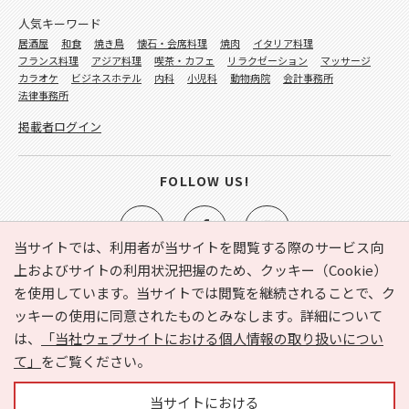
人気キーワード
居酒屋
和食
焼き鳥
懐石・会席料理
焼肉
イタリア料理
フランス料理
アジア料理
喫茶・カフェ
リラクゼーション
マッサージ
カラオケ
ビジネスホテル
内科
小児科
動物病院
会計事務所
法律事務所
掲載者ログイン
FOLLOW US!
当サイトでは、利用者が当サイトを閲覧する際のサービス向
上およびサイトの利用状況把握のため、クッキー（Cookie）
を使用しています。当サイトでは閲覧を継続されることで、ク
e-NAVITA（イーナビタ）とは？
お気に入り
ヘルプ
ッキーの使用に同意されたものとみなします。詳細について
利用規約
個人情報の取り扱いについて
運営会社
は、
「当社ウェブサイトにおける個人情報の取り扱いについ
サイトマップ
広告掲載に関するお問い合わせ
て」
をご覧ください。
サイトの内容に関するお問い合わせ
当サイトにおける