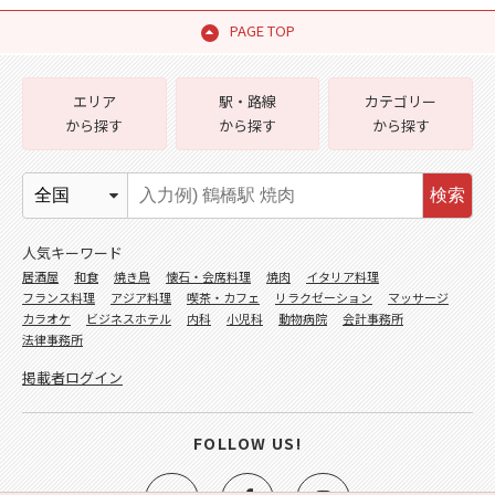
PAGE TOP
エリア
駅・路線
カテゴリー
から探す
から探す
から探す
検索
人気キーワード
居酒屋
和食
焼き鳥
懐石・会席料理
焼肉
イタリア料理
フランス料理
アジア料理
喫茶・カフェ
リラクゼーション
マッサージ
カラオケ
ビジネスホテル
内科
小児科
動物病院
会計事務所
法律事務所
掲載者ログイン
FOLLOW US!