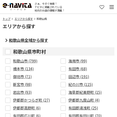
さぁ、今すぐ検索！
ナビタに掲載されている
地元のお店の情報が満載！
トップ
エリアから探す
和歌山県
エリアから探す
和歌山県全域から探す
和歌山県市町村
和歌山市 (799)
海南市 (99)
橋本市 (134)
有田市 (68)
御坊市 (71)
田辺市 (191)
新宮市 (98)
紀の川市 (115)
岩出市 (93)
海草郡紀美野町 (15)
伊都郡かつらぎ町 (27)
伊都郡九度山町 (4)
伊都郡高野町 (6)
有田郡湯浅町 (25)
有田郡広川町 (6)
有田郡有田川町 (70)