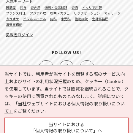
人気キーワード
居酒屋
和食
焼き鳥
懐石・会席料理
焼肉
イタリア料理
フランス料理
アジア料理
喫茶・カフェ
リラクゼーション
マッサージ
カラオケ
ビジネスホテル
内科
小児科
動物病院
会計事務所
法律事務所
掲載者ログイン
FOLLOW US!
当サイトでは、利用者が当サイトを閲覧する際のサービス向
上およびサイトの利用状況把握のため、クッキー（Cookie）
を使用しています。当サイトでは閲覧を継続されることで、ク
e-NAVITA（イーナビタ）とは？
お気に入り
ヘルプ
ッキーの使用に同意されたものとみなします。詳細について
利用規約
個人情報の取り扱いについて
運営会社
は、
「当社ウェブサイトにおける個人情報の取り扱いについ
サイトマップ
広告掲載に関するお問い合わせ
て」
をご覧ください。
サイトの内容に関するお問い合わせ
当サイトにおける
「個人情報の取り扱いについて」へ