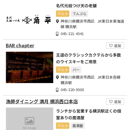
名代元祖つけ天の老舗
グルメ
てんぷら
神奈川県横浜市西区 JR東日本東海道
線 横浜駅
045-321-4341
BAR chapter
追加
王道のクラシックカクテルから多数
のウイスキーをご用意
グルメ
バー
神奈川県横浜市西区 JR東日本各線
横浜駅
045-320-9300
漁師ダイニング 満月 横浜西口本店
追加
ランチから営業する横浜駅近くの個
室ありの居酒屋
グルメ
居酒屋