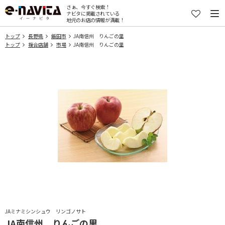
さぁ、今すぐ検索！
ナビタに掲載されている
地元のお店の情報が満載！
トップ
長野県
飯田市
JA南信州 りんごの里
トップ
複合店舗
市場
JA南信州 りんごの里
JAミナミシンシュウ リンゴノサト
JA南信州 りんごの里