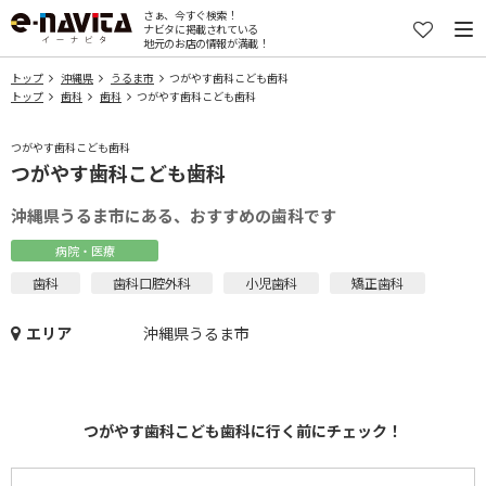
さぁ、今すぐ検索！
ナビタに掲載されている
地元のお店の情報が満載！
トップ
沖縄県
うるま市
つがやす歯科こども歯科
トップ
歯科
歯科
つがやす歯科こども歯科
つがやす歯科こども歯科
つがやす歯科こども歯科
沖縄県うるま市にある、おすすめの歯科です
病院・医療
歯科
歯科口腔外科
小児歯科
矯正歯科
エリア
沖縄県うるま市
つがやす歯科こども歯科に行く前にチェック！