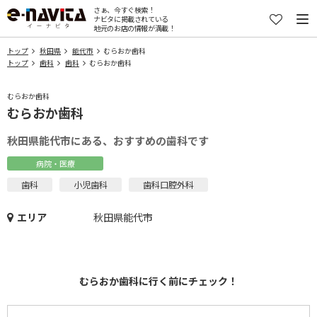
さぁ、今すぐ検索！
ナビタに掲載されている
地元のお店の情報が満載！
トップ
秋田県
能代市
むらおか歯科
トップ
歯科
歯科
むらおか歯科
むらおか歯科
むらおか歯科
秋田県能代市にある、おすすめの歯科です
病院・医療
歯科
小児歯科
歯科口腔外科
エリア
秋田県能代市
むらおか歯科に行く前にチェック！