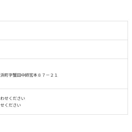
ヶ浜町字蟹田中師宮本８７－２１
合わせください
わせください