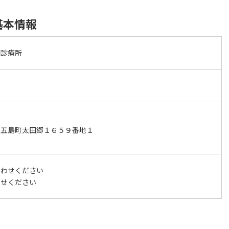
基本情報
田診療所
上五島町太田郷１６５９番地１
合わせください
わせください