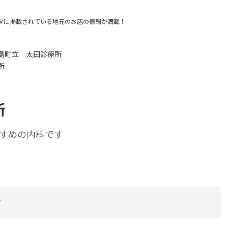
タに掲載されている
地元のお店の情報が満載！
島町立 太田診療所
所
所
すめの内科です
町