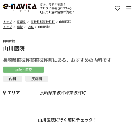
さぁ、今すぐ検索！
ナビタに掲載されている
地元のお店の情報が満載！
トップ
長崎県
東彼杵郡東彼杵町
山川医院
トップ
病院
内科
山川医院
山川医院
山川医院
長崎県東彼杵郡東彼杵町にある、おすすめの内科です
病院・医療
内科
皮膚科
エリア
長崎県東彼杵郡東彼杵町
山川医院に行く前にチェック！