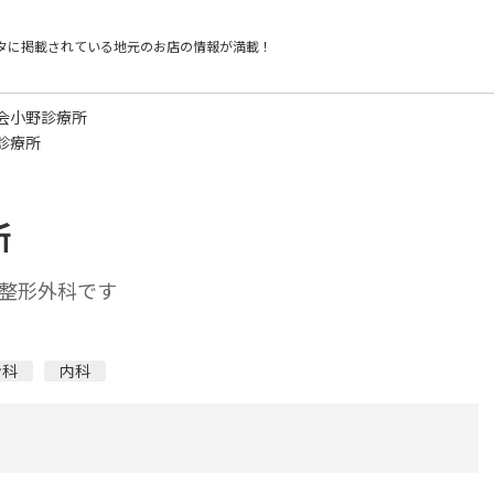
タに掲載されている
地元のお店の情報が満載！
会小野診療所
診療所
所
整形外科です
ン科
内科