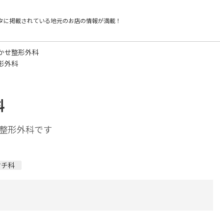
タに掲載されている
地元のお店の情報が満載！
かせ整形外科
形外科
科
整形外科です
マチ科