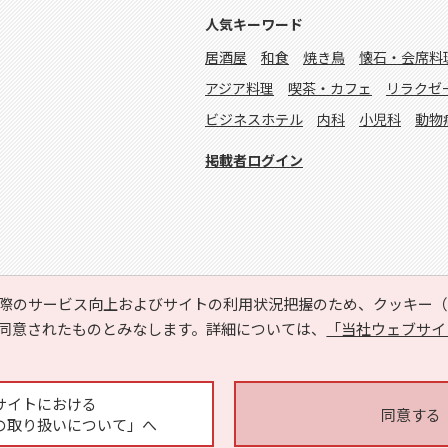
人気キーワード
居酒屋
和食
焼き鳥
懐石・会席料
アジア料理
喫茶・カフェ
リラクゼ
ビジネスホテル
内科
小児科
動物
掲載者ログイン
際のサービス向上およびサイトの利用状況把握のため、クッキー（C
同意されたものとみなします。詳細については、
「当社ウェブサイ
Copyright © HYOJITO.Co.,Ltd. All Rights Reserved.
サイトにおける
同意する
の取り扱いについて」へ