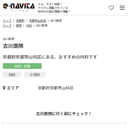
さぁ、今すぐ検索！
ナビタに掲載されている
地元のお店の情報が満載！
トップ
京都府
京都市山科区
古川医院
トップ
病院
内科
古川医院
古川医院
古川医院
京都府京都市山科区にある、おすすめの内科です
病院・医療
内科
小児科
エリア
京都府京都市山科区
古川医院に行く前にチェック！