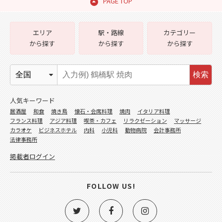
PAGE TOP
エリア
駅・路線
カテゴリー
から探す
から探す
から探す
検索
人気キーワード
居酒屋
和食
焼き鳥
懐石・会席料理
焼肉
イタリア料理
フランス料理
アジア料理
喫茶・カフェ
リラクゼーション
マッサージ
カラオケ
ビジネスホテル
内科
小児科
動物病院
会計事務所
法律事務所
掲載者ログイン
FOLLOW US!