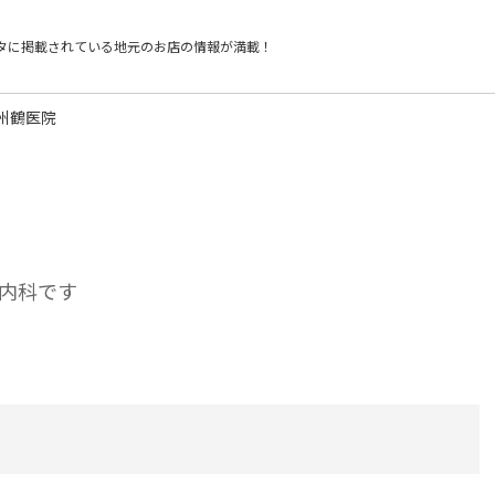
タに掲載されている
地元のお店の情報が満載！
州鶴医院
内科です