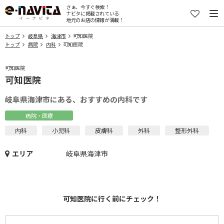
さぁ、今すぐ検索！
ナビタに掲載されている
地元のお店の情報が満載！
トップ
岐阜県
海津市
可知医院
トップ
病院
内科
可知医院
可知医院
可知医院
岐阜県海津市にある、おすすめの内科です
病院・医療
内科
小児科
皮膚科
外科
整形外科
エリア
岐阜県海津市
可知医院に行く前にチェック！